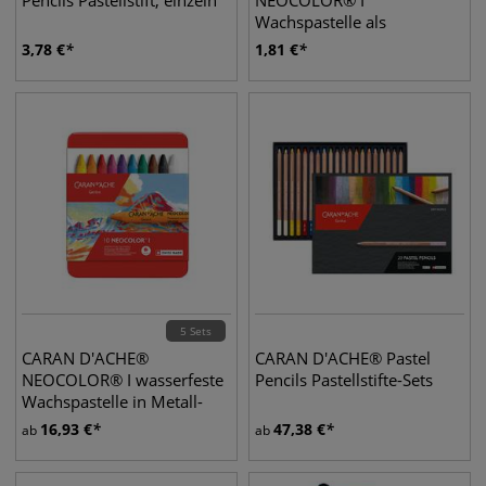
Pencils Pastellstift, einzeln
NEOCOLOR® I
Wachspastelle als
Einzelkreiden
3,78
€
1,81
€
5 Sets
CARAN D'ACHE®
CARAN D'ACHE® Pastel
NEOCOLOR® I wasserfeste
Pencils Pastellstifte-Sets
Wachspastelle in Metall-
Etuis
16,93
€
47,38
€
ab
ab