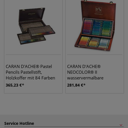
CARAN D'ACHE® Pastel
CARAN D'ACHE®
Pencils Pastellstift,
NEOCOLOR® II
Holzkoffer mit 84 Farben
wasservermalbare
Wachspastelle, Holzkoffer
365,23
€
281,84
€
84 Pastelle
Service Hotline