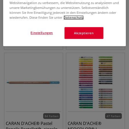
Websitenavigation zu verbessern, die Websitenutzung zu analysieren und
unsere Marketingbemühungen zu unterstützen. Selbstverständlich
können Sie Ihre Einwilligung jederzeit in den Einstellungen ändern oder
86 Farben
5 Sets
wiederrufen. Diese finden Sie unter
Datenschutz
CARAN D'ACHE®
CARAN D'ACHE®
NEOCOLOR® II
NEOCOLOR® II
Einstellungen
Akzeptieren
wasservermalbare
wasservermalbare
Wachspastelle, einzeln
Wachspastelle, Metall-Etuis
1,81
€
16,83
€
ab
84 Farben
47 Farben
CARAN D'ACHE® Pastel
CARAN D'ACHE®