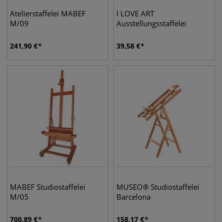
Atelierstaffelei MABEF
I LOVE ART
M/09
Ausstellungsstaffelei
241,90
€
39,58
€
MABEF Studiostaffelei
MUSEO® Studiostaffelei
M/05
Barcelona
700,89
€
158,17
€