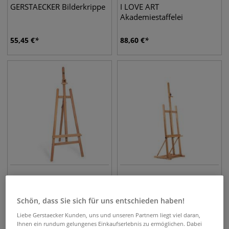
GERSTAECKER Bilderkrippe
I LOVE ART
Akademiestaffelei
55,45
€
88,60
€
GERSTAECKER Staffelei
GERSTAECKER Staffelei
Hobby & School
"Atelier" Atelierstaffelei
Schön, dass Sie sich für uns entschieden haben!
Liebe Gerstaecker Kunden, uns und unseren Partnern liegt viel daran,
90,71
€
145,20
€
Ihnen ein rundum gelungenes Einkaufserlebnis zu ermöglichen. Dabei