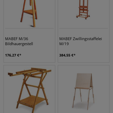
MABEF M/36
MABEF Zwillingsstaffelei
Bildhauergestell
M/19
176,27
€
384,55
€