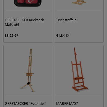
GERSTAECKER Rucksack-
Tischstaffelei
Malstuhl
38,22
€
41,84
€
GERSTAECKER "Essentiel"
MABEF M/07