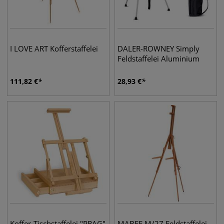
I LOVE ART Kofferstaffelei
DALER-ROWNEY Simply
Feldstaffelei Aluminium
111,82
€
28,93
€
Koffer-Tischstaffelei "PRAG"
MABEF M/27 Feldstaffelei