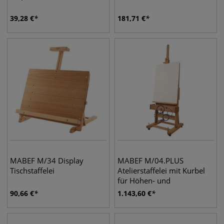
39,28
€
181,71
€
MABEF M/34 Display
MABEF M/04.PLUS
Tischstaffelei
Atelierstaffelei mit Kurbel
für Höhen- und
Neigungsverstellung
90,66
€
1.143,60
€