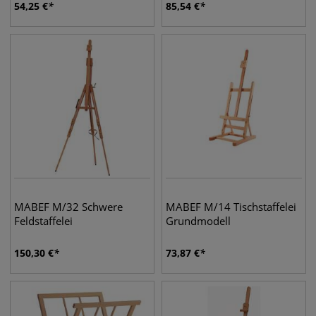
54,25
€
85,54
€
MABEF M/32 Schwere
MABEF M/14 Tischstaffelei
Feldstaffelei
Grundmodell
150,30
€
73,87
€