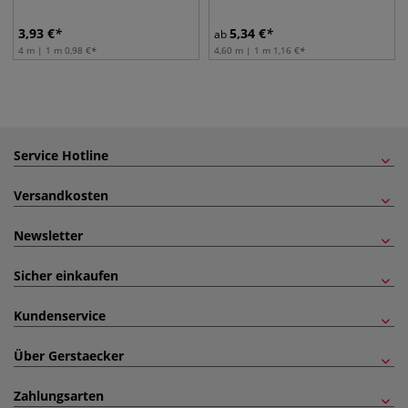
3,93
€
5,34
€
ab
4 m | 1 m
0,98
€
4,60 m | 1 m
1,16
€
Service Hotline
Versandkosten
Newsletter
Sicher einkaufen
Kundenservice
Über Gerstaecker
Zahlungsarten