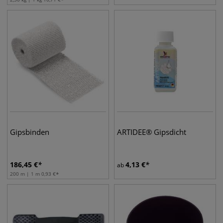
Gipsbinden
ARTIDEE® Gipsdicht
186,45
€
4,13
€
ab
200 m | 1 m
0,93
€