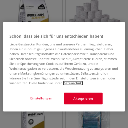
Schön, dass Sie sich für uns entschieden haben!
Liebe Gerstaecker Kunden, uns und unseren Partnern liegt viel daran,
Ihnen ein rundum gelungenes Einkaufserlebnis zu ermöglichen. Dabei
haben Datenschutzgrundsätze wie Datensparsamkeit, Transparenz und
Sicherheit höchste Priorität. Wenn Sie auf „Akzeptieren“ klicken, stimmen
KRONE GIPS Alabaster-
GERSTAECKER Gipsbinden-
Sie der Speicherung von Cookies auf Ihrem Gerät zu, um die
Modellgips
Großpackung
Websitenavigation zu verbessern, die Websitenutzung zu analysieren und
unsere Marketingbemühungen zu unterstützen. Selbstverständlich
7,56
€
27,13
€
können Sie Ihre Einwilligung jederzeit in den Einstellungen ändern oder
ab
wiederrufen. Diese finden Sie unter
Datenschutz
5 kg | 1 kg
1,51
€
2,50 kg | 1 kg
10,85
€
Einstellungen
Akzeptieren