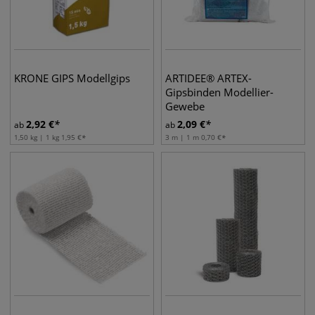
KRONE GIPS Modellgips
ARTIDEE® ARTEX-
Gipsbinden Modellier-
Gewebe
2,92
€
2,09
€
ab
ab
1,50 kg | 1 kg
1,95
€
3 m | 1 m
0,70
€