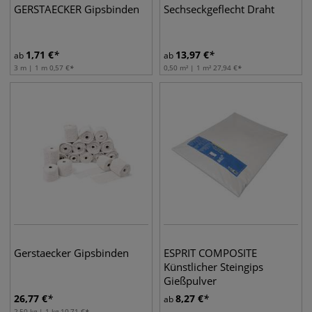
GERSTAECKER Gipsbinden
Sechseckgeflecht Draht
1,71
€
13,97
€
ab
ab
3 m | 1 m
0,57
€
0,50 m² | 1 m²
27,94
€
Gerstaecker Gipsbinden
ESPRIT COMPOSITE
Künstlicher Steingips
Gießpulver
26,77
€
8,27
€
ab
2,50 kg | 1 kg
10,71
€