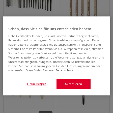
26 Pinsel
Schön, dass Sie sich für uns entschieden haben!
da Vinci MAESTRO, Serie
da Vinci Kapselpinsel, Serie
Liebe Gerstaecker Kunden, uns und unseren Partnern liegt viel daran,
10, rund Aquarellpinsel aus
2015 Acrylpinsel
Ihnen ein rundum gelungenes Einkaufserlebnis zu ermöglichen. Dabei
Kolinsky-Rotmarderhaar
haben Datenschutzgrundsätze wie Datensparsamkeit, Transparenz und
9,33
€
8,42
€
ab
ab
Sicherheit höchste Priorität. Wenn Sie auf „Akzeptieren“ klicken, stimmen
Sie der Speicherung von Cookies auf Ihrem Gerät zu, um die
Websitenavigation zu verbessern, die Websitenutzung zu analysieren und
unsere Marketingbemühungen zu unterstützen. Selbstverständlich
können Sie Ihre Einwilligung jederzeit in den Einstellungen ändern oder
wiederrufen. Diese finden Sie unter
Datenschutz
Einstellungen
Akzeptieren