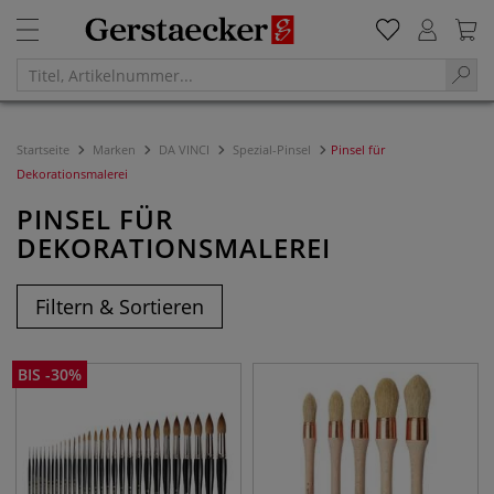
Startseite
Marken
DA VINCI
Spezial-Pinsel
Pinsel für
Dekorationsmalerei
PINSEL FÜR
DEKORATIONSMALEREI
Filtern & Sortieren
BIS
-
30
%