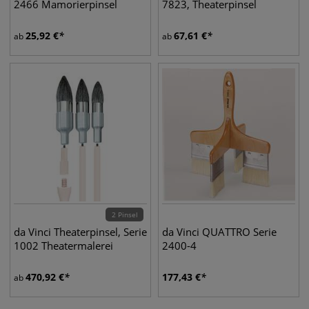
2466 Mamorierpinsel
7823, Theaterpinsel
25,92
€
67,61
€
ab
ab
2 Pinsel
da Vinci Theaterpinsel, Serie
da Vinci QUATTRO Serie
1002 Theatermalerei
2400-4
470,92
€
177,43
€
ab