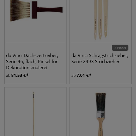
3 Pinsel
da Vinci Dachsvertreiber,
da Vinci Schrägstrichzieher,
Serie 96, flach, Pinsel für
Serie 2493 Strichzieher
Dekorationsmalerei
81,53
€
7,01
€
ab
ab