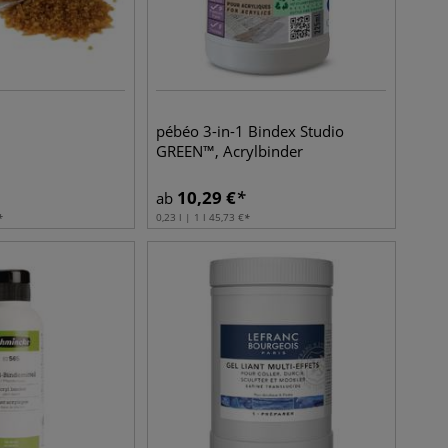
pébéo 3-in-1 Bindex Studio
GREEN™, Acrylbinder
10,29
€
ab
0,23 l | 1 l
45,73
€