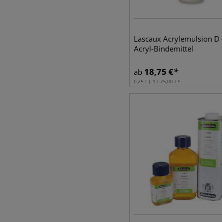
Lascaux Acrylemulsion D
Acryl-Bindemittel
18,75
€
ab
0,25 l | 1 l
75,00
€