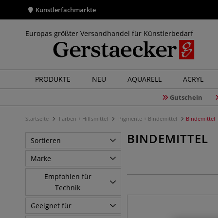
Künstlerfachmärkte
Europas größter Versandhandel für Künstlerbedarf
PRODUKTE
NEU
AQUARELL
ACRYL
Gutschein
Startseite
Farben + Hilfsmittel
Pigmente + Bindemittel
Bindemittel
BINDEMITTEL
Sortieren
Marke
Empfohlen für
Technik
Geeignet für