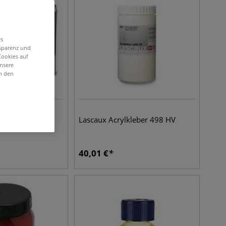
es
nsparenz und
Cookies auf
unsere
in den
einöl natur
Lascaux Acrylkleber 498 HV
40,01
€