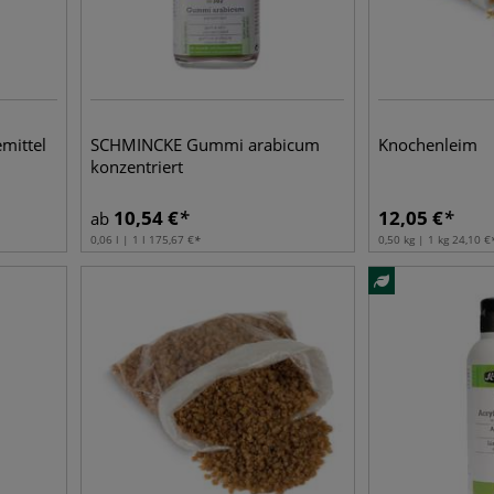
mittel
SCHMINCKE Gummi arabicum
Knochenleim
konzentriert
10,54
€
12,05
€
ab
0,06 l | 1 l
175,67
€
0,50 kg | 1 kg
24,10
€