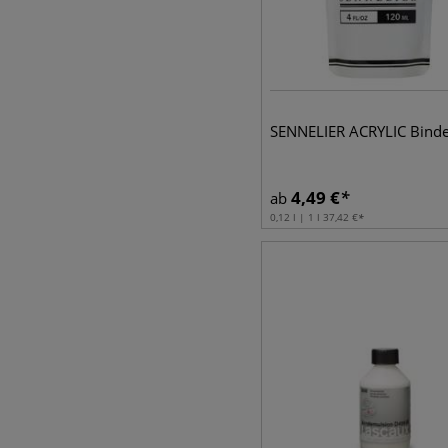
SENNELIER ACRYLIC Binde
4,49
€
ab
0,12 l | 1 l
37,42
€