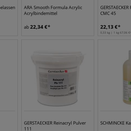
elassen
ARA Smooth Formula Acrylic
GERSTAECKER F
Acrylbindemittel
CMC 45
22,34
€
22,13
€
ab
0,33 kg | 1 kg
67,06
€
GERSTAECKER Reinacryl Pulver
SCHMINCKE Kas
111