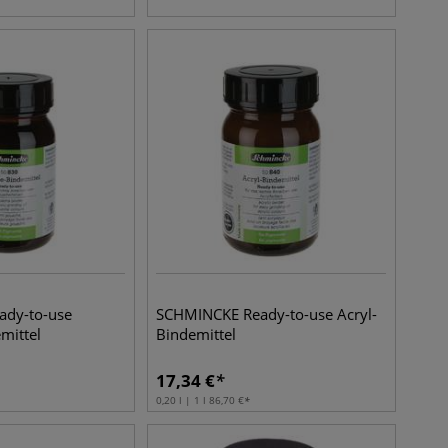
dy-to-use
SCHMINCKE Ready-to-use Acryl-
mittel
Bindemittel
17,34
€
0,20 l | 1 l
86,70
€