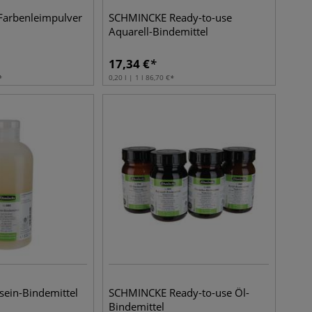
arbenleimpulver
SCHMINCKE Ready-to-use
Aquarell-Bindemittel
17,34
€
0,20 l | 1 l
86,70
€
ein-Bindemittel
SCHMINCKE Ready-to-use Öl-
Bindemittel