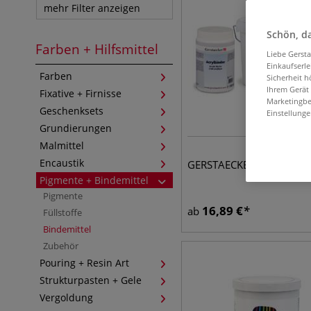
mehr Filter anzeigen
Schön, da
Farben + Hilfsmittel
Liebe Gerst
Einkaufserl
Farben
Sicherheit h
Ihrem Gerät
Fixative + Firnisse
Marketingbe
Geschenksets
Einstellunge
Grundierungen
Malmittel
Encaustik
GERSTAECKER Acrylbinde
Pigmente + Bindemittel
Pigmente
16,89
€
ab
Füllstoffe
Bindemittel
Zubehör
Pouring + Resin Art
Strukturpasten + Gele
Vergoldung