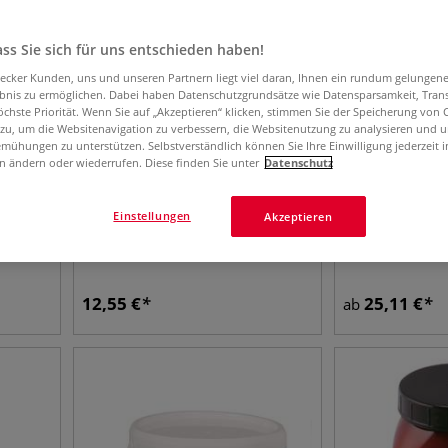
ss Sie sich für uns entschieden haben!
aecker Kunden, uns und unseren Partnern liegt viel daran, Ihnen ein rundum gelungen
ebnis zu ermöglichen. Dabei haben Datenschutzgrundsätze wie Datensparsamkeit, Tra
öchste Priorität. Wenn Sie auf „Akzeptieren“ klicken, stimmen Sie der Speicherung von 
 zu, um die Websitenavigation zu verbessern, die Websitenutzung zu analysieren und 
mühungen zu unterstützen. Selbstverständlich können Sie Ihre Einwilligung jederzeit 
n ändern oder wiederrufen. Diese finden Sie unter
Datenschutz
Einstellungen
Akzeptieren
r
Isopropanol 99,9 %
GERSTAECKER L
12,55
€
25,11
€
ab