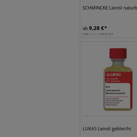
SCHMINCKE Leinöl naturb
9,28
€
ab
0,06 l | 1 l
154,67
€
LUKAS Leinöl gebleicht