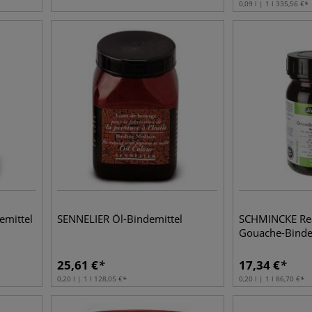
0,09 l | 1 l
335,56
€
emittel
SENNELIER Öl-Bindemittel
SCHMINCKE Rea
Gouache-Binde
25,61
€
17,34
€
0,20 l | 1 l
128,05
€
0,20 l | 1 l
86,70
€