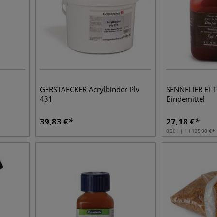
GERSTAECKER Acrylbinder Plv
SENNELIER Ei-
431
Bindemittel
39,83
€
27,18
€
0,20 l | 1 l
135,90
€