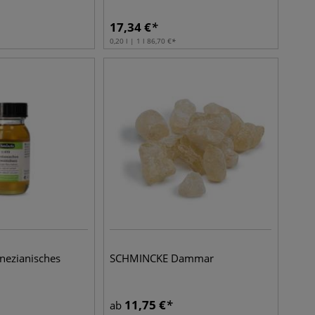
17,34
€
0,20 l | 1 l
86,70
€
ezianisches
SCHMINCKE Dammar
11,75
€
ab