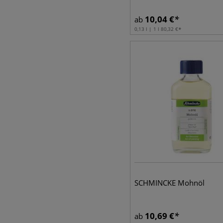
10,04
€
ab
0,13 l | 1 l
80,32
€
SCHMINCKE Mohnöl
10,69
€
ab