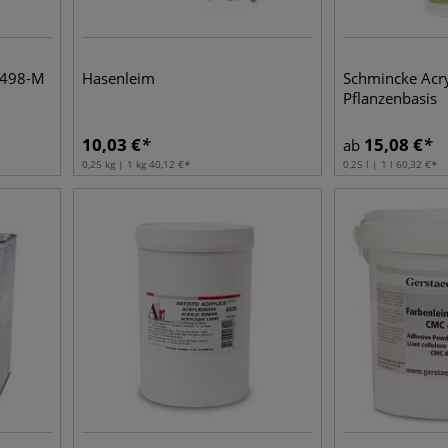
 498-M
Hasenleim
Schmincke Acry
Pflanzenbasis
10,03
€
15,08
€
ab
0,25 kg | 1 kg
40,12
€
0,25 l | 1 l
60,32
€