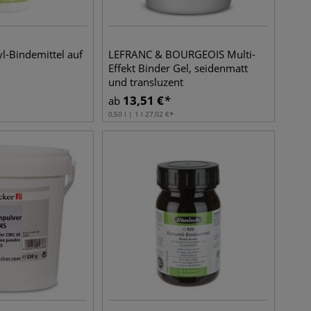
l-Bindemittel auf
LEFRANC & BOURGEOIS Multi-
Effekt Binder Gel, seidenmatt
und transluzent
13,51
€
ab
0,50 l | 1 l
27,02
€