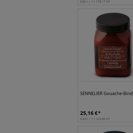
0,06 l | 1 l
178,17
€
SENNELIER Gouache-Bind
25,16
€
0,20 l | 1 l
125,80
€