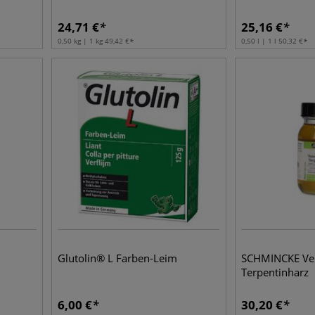
24,71
€
25,16
€
0,50 kg | 1 kg
49,42
€
0,50 l | 1 l
50,32
€
Glutolin® L Farben-Leim
SCHMINCKE Ven
Terpentinharz
6,00
€
30,20
€