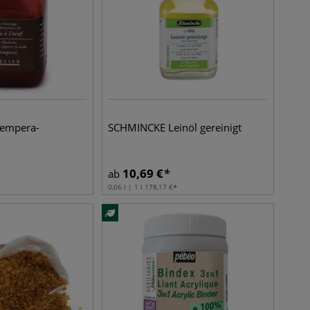
Tempera-
SCHMINCKE Leinöl gereinigt
10,69
€
ab
0,06 l | 1 l
178,17
€