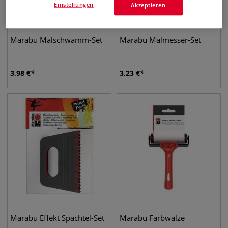
Einstellungen
Akzeptieren
Marabu Malschwamm-Set
Marabu Malmesser-Set
3,98
€
3,23
€
Marabu Effekt Spachtel-Set
Marabu Farbwalze