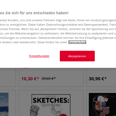
ss Sie sich für uns entschieden haben!
aecker Kunden, uns und unseren Partnern liegt viel daran, Ihnen ein rundum gelungen
ebnis zu ermöglichen. Dabei haben Datenschutzgrundsätze wie Datensparsamkeit, Tra
öchste Priorität. Wenn Sie auf „Akzeptieren“ klicken, stimmen Sie der Speicherung von 
 zu, um die Websitenavigation zu verbessern, die Websitenutzung zu analysieren und 
mühungen zu unterstützen. Selbstverständlich können Sie Ihre Einwilligung jederzeit 
n ändern oder wiederrufen. Diese finden Sie unter
Datenschutz
Einstellungen
Akzeptieren
Wildlife Tiermotive in Acryl und
Das große Ori
Rost
10,30
€
30,90
€
20,60
€