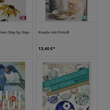
men Step by Step
Kreativ mit Fimo®
13,40
€