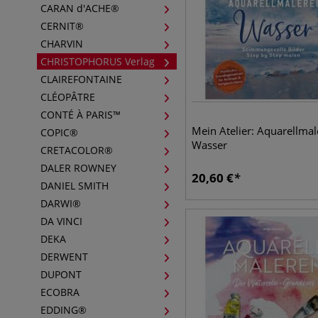
CARAN d'ACHE®
CERNIT®
CHARVIN
CHRISTOPHORUS Verlag
CLAIREFONTAINE
CLÉOPÂTRE
CONTÉ À PARIS™
Mein Atelier: Aquarellmale
COPIC®
Wasser
CRETACOLOR®
DALER ROWNEY
20,60
€
DANIEL SMITH
DARWI®
DA VINCI
DEKA
DERWENT
DUPONT
ECOBRA
EDDING®