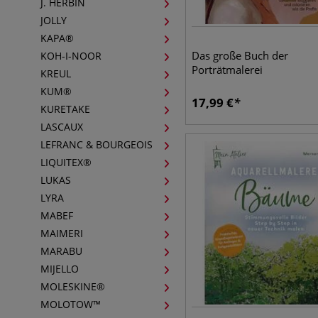
J. HERBIN
JOLLY
KAPA®
Das große Buch der
KOH-I-NOOR
Porträtmalerei
KREUL
KUM®
17,99
€
KURETAKE
LASCAUX
LEFRANC & BOURGEOIS
LIQUITEX®
LUKAS
LYRA
MABEF
MAIMERI
MARABU
MIJELLO
MOLESKINE®
MOLOTOW™