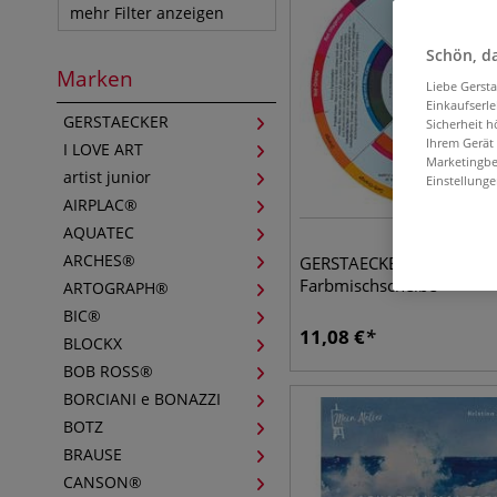
mehr Filter anzeigen
Schön, da
Marken
Liebe Gerst
Einkaufserl
GERSTAECKER
Sicherheit h
Ihrem Gerät
I LOVE ART
Marketingbe
artist junior
Einstellunge
AIRPLAC®
AQUATEC
ARCHES®
GERSTAECKER Künstler-
Farbmischscheibe
ARTOGRAPH®
BIC®
11,08
€
BLOCKX
BOB ROSS®
BORCIANI e BONAZZI
BOTZ
BRAUSE
CANSON®