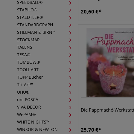
SPEEDBALL®
STABILO®
20,60
€
STAEDTLER®
STANDARDGRAPH
STILLMAN & BIRN™
STOCKMAR
TALENS
TESA®
TOMBOW®
TOOLI-ART
TOPP Bücher
Tri-Art™
UHU®
uni POSCA
VIVA DECOR
Die Pappmaché-Werkstat
WePAM®
WHITE NIGHTS™
25,70
€
WINSOR & NEWTON