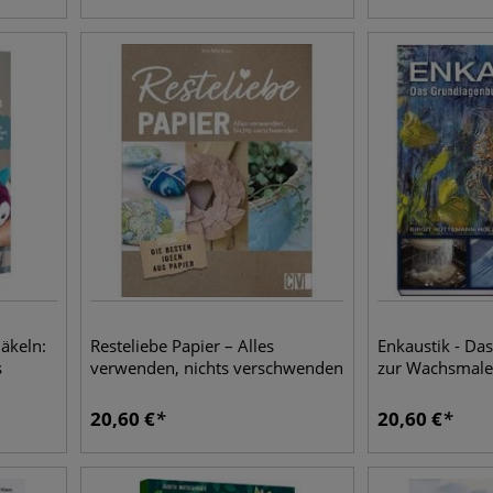
äkeln:
Resteliebe Papier – Alles
Enkaustik - Da
s
verwenden, nichts verschwenden
zur Wachsmale
oshi
20,60
€
20,60
€