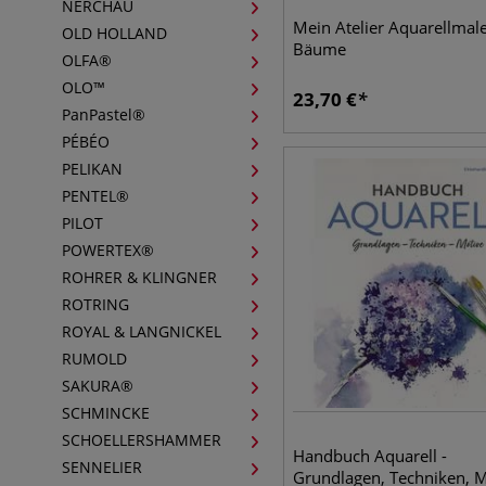
NERCHAU
Mein Atelier Aquarellmale
OLD HOLLAND
Bäume
OLFA®
OLO™
23,70
€
PanPastel®
PÉBÉO
PELIKAN
PENTEL®
PILOT
POWERTEX®
ROHRER & KLINGNER
ROTRING
ROYAL & LANGNICKEL
RUMOLD
SAKURA®
SCHMINCKE
SCHOELLERSHAMMER
Handbuch Aquarell -
SENNELIER
Grundlagen, Techniken, M