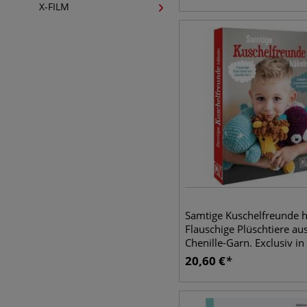
X-FILM
Samtige Kuschelfreunde h
Flauschige Plüschtiere au
Chenille-Garn. Exclusiv in
Zusammenarbeit mit myb
20,60
€