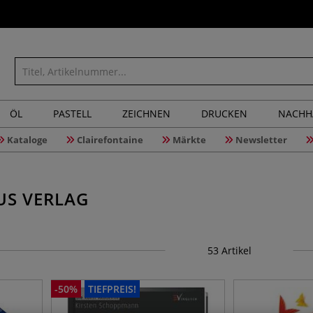
ÖL
PASTELL
ZEICHNEN
DRUCKEN
NACHH
Kataloge
Clairefontaine
Märkte
Newsletter
US VERLAG
53
Artikel
-
50
%
TIEFPREIS!