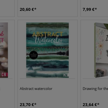
20,60
€
7,99
€
t
Abstract watercolor
Drawing for th
23,70
€
23,64
€