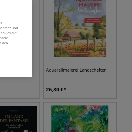
es
nsparenz und
Cookies auf
unsere
in den
gami-Buch
Aquarellmalerei Landschaften
26,80
€