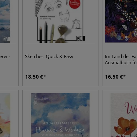
rei -
Sketches: Quick & Easy
Im Land der Fan
Ausmalbuch fü
18,50
€
16,50
€