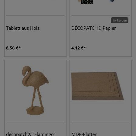
10 Farben
Tablett aus Holz
DÉCOPATCH® Papier
8,56
€
4,12
€
décopatch® "Flamingo"
MDF-Platten