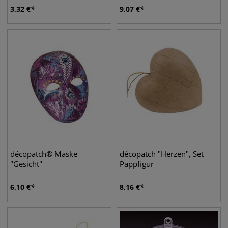
3,32
€
9,07
€
décopatch® Maske
décopatch "Herzen", Set
"Gesicht"
Pappfigur
6,10
€
8,16
€