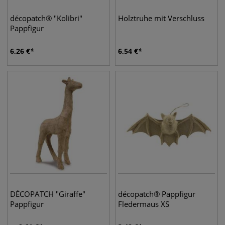
décopatch® "Kolibri"
Holztruhe mit Verschluss
Pappfigur
6,26
€
6,54
€
DÉCOPATCH "Giraffe"
décopatch® Pappfigur
Pappfigur
Fledermaus XS