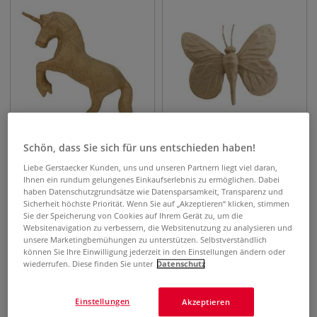
Schön, dass Sie sich für uns entschieden haben!
décopatch "Einhorn"
Décopatch Pappmaché
Liebe Gerstaecker Kunden, uns und unseren Partnern liegt viel daran,
Pappfigur
Schmetterling
Ihnen ein rundum gelungenes Einkaufserlebnis zu ermöglichen. Dabei
haben Datenschutzgrundsätze wie Datensparsamkeit, Transparenz und
Sicherheit höchste Priorität. Wenn Sie auf „Akzeptieren“ klicken, stimmen
2,61
€
6,10
€
ab
Sie der Speicherung von Cookies auf Ihrem Gerät zu, um die
Websitenavigation zu verbessern, die Websitenutzung zu analysieren und
unsere Marketingbemühungen zu unterstützen. Selbstverständlich
können Sie Ihre Einwilligung jederzeit in den Einstellungen ändern oder
wiederrufen. Diese finden Sie unter
Datenschutz
Einstellungen
Akzeptieren