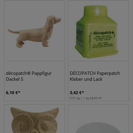
décopatch® Pappfigur
DÉCOPATCH Paperpatch
Dackel S
Kleber und Lack
6,10
€
3,42
€
0,07 kg | 1 kg
48,86
€