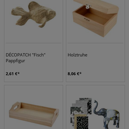
DÉCOPATCH "Fisch"
Holztruhe
Pappfigur
2,61
€
8,06
€