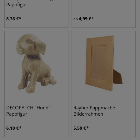
Pappfigur
8,36
€
4,99
€
ab
DÉCOPATCH "Hund"
Rayher Pappmaché
Pappfigur
Bilderrahmen
6,10
€
5,50
€