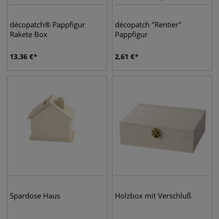
décopatch® Pappfigur
décopatch "Rentier"
Rakete Box
Pappfigur
13,36
€
2,61
€
Spardose Haus
Holzbox mit Verschluß