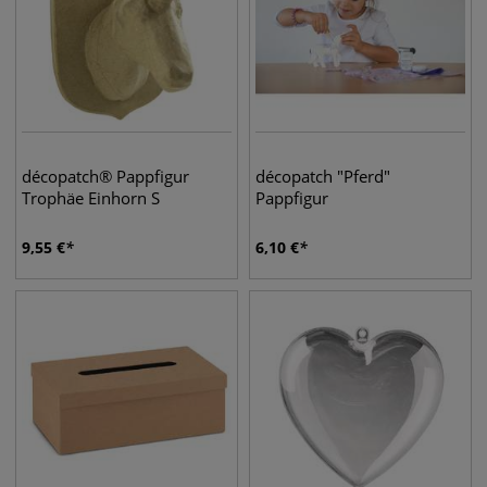
décopatch® Pappfigur
décopatch "Pferd"
Trophäe Einhorn S
Pappfigur
9,55
€
6,10
€