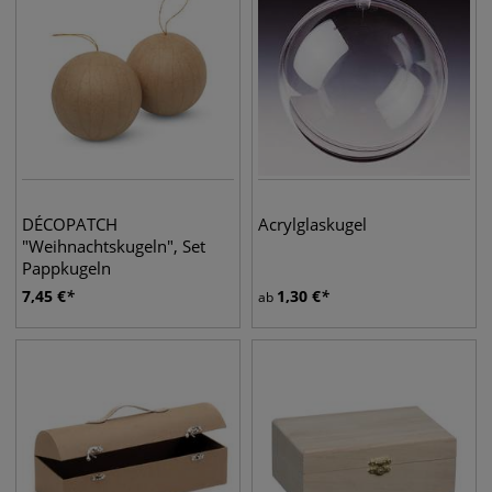
DÉCOPATCH
Acrylglaskugel
"Weihnachtskugeln", Set
Pappkugeln
7,45
€
1,30
€
ab