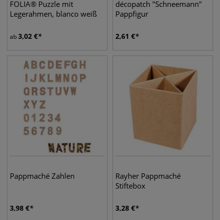
FOLIA® Puzzle mit
décopatch "Schneemann"
Legerahmen, blanco weiß
Pappfigur
3,02
€
2,61
€
ab
Pappmaché Zahlen
Rayher Pappmaché
Stiftebox
3,98
€
3,28
€