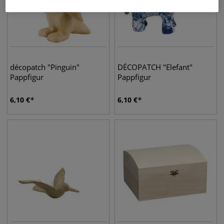
décopatch "Pinguin"
DÉCOPATCH "Elefant"
Pappfigur
Pappfigur
6,10
€
6,10
€