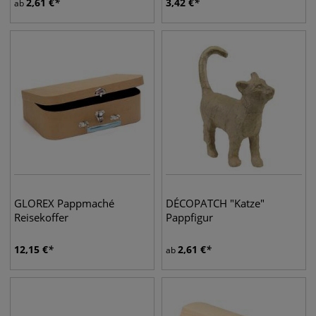
2,61
€
3,42
€
ab
GLOREX Pappmaché
DÉCOPATCH "Katze"
Reisekoffer
Pappfigur
12,15
€
2,61
€
ab