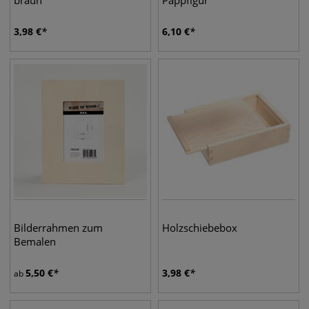
braun
Pappfigur
3,98
€
6,10
€
Bilderrahmen zum
Holzschiebebox
Bemalen
5,50
€
3,98
€
ab