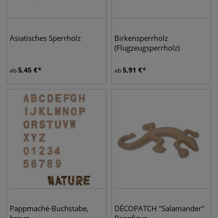
Asiatisches Sperrholz
Birkensperrholz
(Flugzeugsperrholz)
5,45
€
5,91
€
ab
ab
Pappmaché-Buchstabe,
DÉCOPATCH "Salamander"