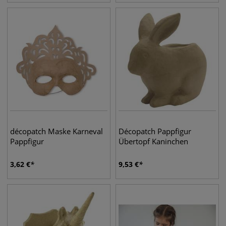
décopatch Maske Karneval
Décopatch Pappfigur
Pappfigur
Übertopf Kaninchen
3,62
€
9,53
€