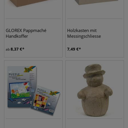
GLOREX Pappmaché
Holzkasten mit
Handkoffer
Messingschliesse
8,37
€
7,49
€
ab