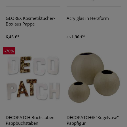
GLOREX Kosmetiktücher-
Acrylglas in Herzform
Box aus Pappe
6,45
€
1,36
€
ab
-
70
%
DÉCOPATCH Buchstaben
DÉCOPATCH® "Kugelvase"
Pappbuchstaben
Pappfigur