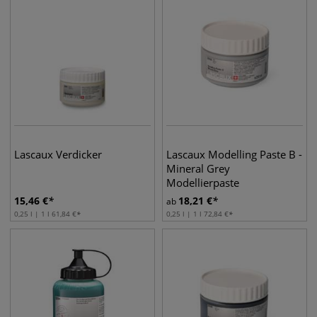
Lascaux Verdicker
Lascaux Modelling Paste B -
Mineral Grey
Modellierpaste
15,46
€
18,21
€
ab
0,25 l | 1 l
61,84
€
0,25 l | 1 l
72,84
€