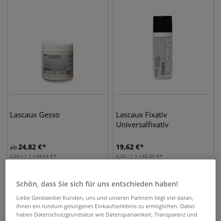
Lascaux Gesso
Lascaux Fixativ
Universalfixativ
24,82
€
19,62
€
ab
0,50 l | 1 l
49,64
€
0,30 l | 1 l
65,40
€
Schön, dass Sie sich für uns entschieden haben!
JETZT 5€ GUTSCHEIN SICHERN! ZUM NEWSLETTER ANMELDEN
Vertrauen zahlt sich aus – unsere Newsletter Abonnenten erhalten die besten Angebote immer zuerst, Kein Risiko: Unser Newsletter ist jederzeit wieder kündbar. Jetzt anmelden und kein Angebot verpassen!
Liebe Gerstaecker Kunden, uns und unseren Partnern liegt viel daran,
Ihnen ein rundum gelungenes Einkaufserlebnis zu ermöglichen. Dabei
haben Datenschutzgrundsätze wie Datensparsamkeit, Transparenz und