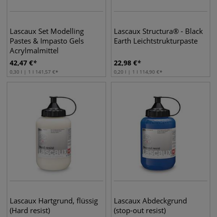
Lascaux Set Modelling
Lascaux Structura® - Black
Pastes & Impasto Gels
Earth Leichtstrukturpaste
Acrylmalmittel
42,47
€
22,98
€
0,30 l | 1 l
141,57
€
0,20 l | 1 l
114,90
€
Lascaux Hartgrund, flüssig
Lascaux Abdeckgrund
(Hard resist)
(stop-out resist)