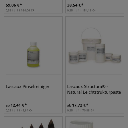
59,06
€
38,54
€
0,36 l | 1 l
164,06
€
0,25 l | 1 l
154,16
€
Lascaux Pinselreiniger
Lascaux Structura® -
Natural Leichtstrukturpaste
12,41
€
17,72
€
ab
ab
0,25 l | 1 l
49,64
€
0,25 l | 1 l
70,88
€