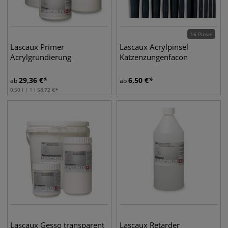
16 Pinsel
Lascaux Primer
Lascaux Acrylpinsel
Acrylgrundierung
Katzenzungenfacon
29,36
€
6,50
€
ab
ab
0,50 l | 1 l
58,72
€
Lascaux Gesso transparent
Lascaux Retarder