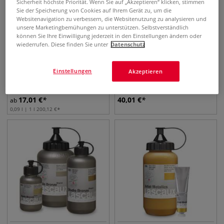
Sicherheit höchste Priorität. Wenn Sie auf „Akzeptieren“ klicken, stimmen
Sie der Speicherung von Cookies auf Ihrem Gerät zu, um die
Websitenavigation zu verbessern, die Websitenutzung zu analysieren und
unsere Marketingbemühungen zu unterstützen. Selbstverständlich
können Sie Ihre Einwilligung jederzeit in den Einstellungen ändern oder
wiederrufen. Diese finden Sie unter
Datenschutz
6 Farben
Lascaux Neon
Lascaux Acrylkleber 498 HV
Einstellungen
Akzeptieren
Tagesleuchtfarbe
17,01
€
40,01
€
ab
0,09 l | 1 l
200,12
€