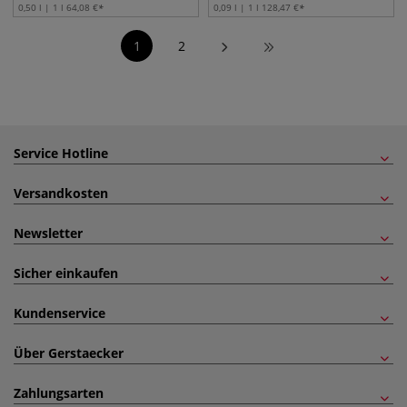
0,50 l | 1 l
64,08
€
0,09 l | 1 l
128,47
€
1
2
Service Hotline
Versandkosten
Newsletter
Sicher einkaufen
Kundenservice
Über Gerstaecker
Zahlungsarten