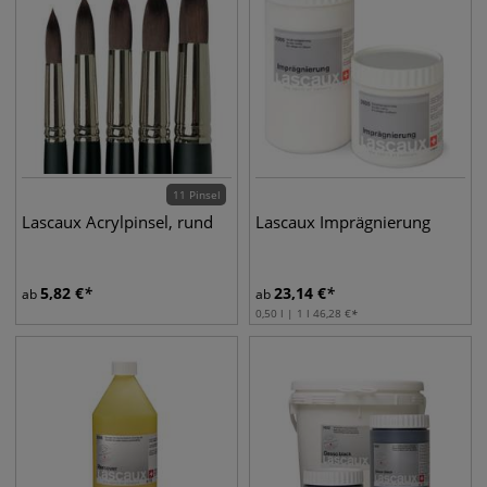
11 Pinsel
Lascaux Acrylpinsel, rund
Lascaux Imprägnierung
5,82
€
23,14
€
ab
ab
0,50 l | 1 l
46,28
€