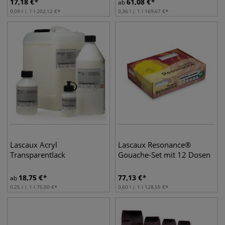
17,18
€
61,08
€
ab
0,09 l | 1 l
202,12
€
0,36 l | 1 l
169,67
€
Lascaux Acryl
Lascaux Resonance®
Transparentlack
Gouache-Set mit 12 Dosen
18,75
€
77,13
€
ab
0,25 l | 1 l
75,00
€
0,60 l | 1 l
128,55
€