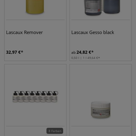
Lascaux Remover
Lascaux Gesso black
32,97
€
24,82
€
ab
0,50 l | 1 l
49,64
€
8 Farben