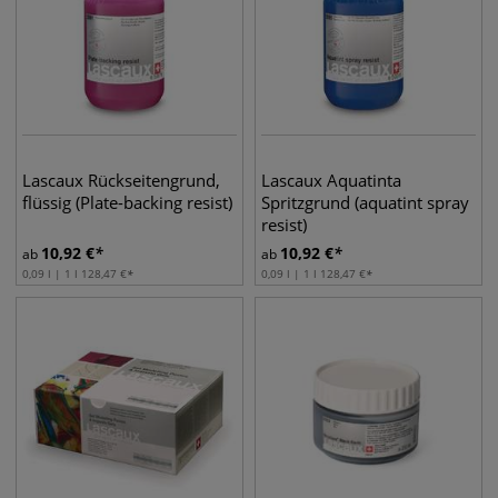
Lascaux Rückseitengrund,
Lascaux Aquatinta
flüssig (Plate-backing resist)
Spritzgrund (aquatint spray
resist)
10,92
€
10,92
€
ab
ab
0,09 l | 1 l
128,47
€
0,09 l | 1 l
128,47
€