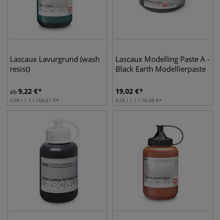
Lascaux Lavurgrund (wash
Lascaux Modelling Paste A -
resist)
Black Earth Modellierpaste
9,22
€
19,02
€
ab
0,09 l | 1 l
108,47
€
0,25 l | 1 l
76,08
€