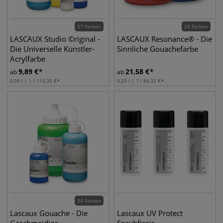
57 Farben
28 Farben
LASCAUX Studio ©riginal -
LASCAUX Resonance® - Die
Die Universelle Künstler-
Sinnliche Gouachefarbe
Acrylfarbe
9,89
€
21,58
€
ab
ab
0,09 l | 1 l
116,35
€
0,25 l | 1 l
86,32
€
34 Farben
Lascaux Gouache - Die
Lascaux UV Protect