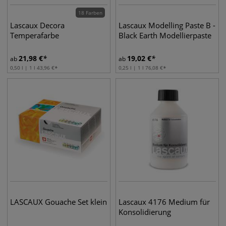
18 Farben
Lascaux Decora
Lascaux Modelling Paste B -
Temperafarbe
Black Earth Modellierpaste
21,98
€
19,02
€
ab
ab
0,50 l | 1 l
43,96
€
0,25 l | 1 l
76,08
€
LASCAUX Gouache Set klein
Lascaux 4176 Medium für
Konsolidierung