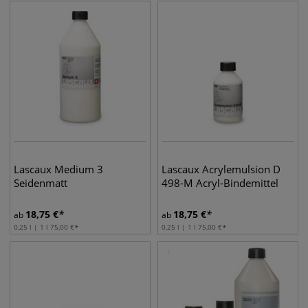
Lascaux Medium 3
Lascaux Acrylemulsion D
Seidenmatt
498-M Acryl-Bindemittel
18,75
€
18,75
€
ab
ab
0,25 l | 1 l
75,00
€
0,25 l | 1 l
75,00
€