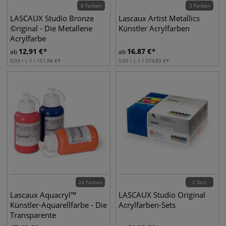
8 Farben
3 Farben
LASCAUX Studio Bronze
Lascaux Artist Metallics
©riginal - Die Metallene
Künstler Acrylfarben
Acrylfarbe
12,91
€
16,87
€
ab
ab
0,09 l | 1 l
151,88
€
0,05 l | 1 l
374,89
€
24 Farben
2 Sets
Lascaux Aquacryl™
LASCAUX Studio Original
Künstler-Aquarellfarbe - Die
Acrylfarben-Sets
Transparente