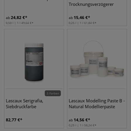
Trocknungsverzögerer
24,82
€
15,46
€
ab
ab
0,50 l | 1 l
49,64
€
0,25 l | 1 l
61,84
€
5 Farben
Lascaux Serigrafia,
Lascaux Modelling Paste B -
Siebdruckfarbe
Natural Modellierpaste
82,77
€
14,56
€
ab
0,25 l | 1 l
58,24
€