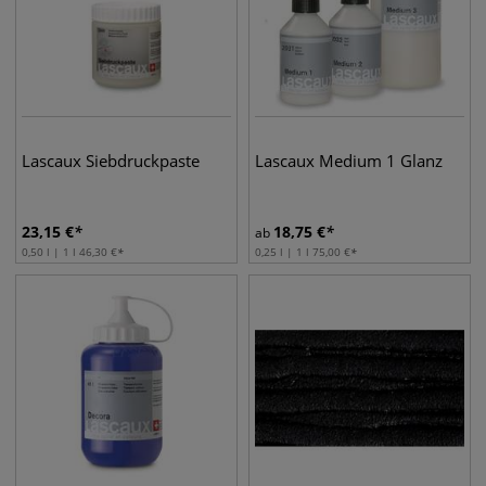
Lascaux Siebdruckpaste
Lascaux Medium 1 Glanz
23,15
€
18,75
€
ab
0,50 l | 1 l
46,30
€
0,25 l | 1 l
75,00
€