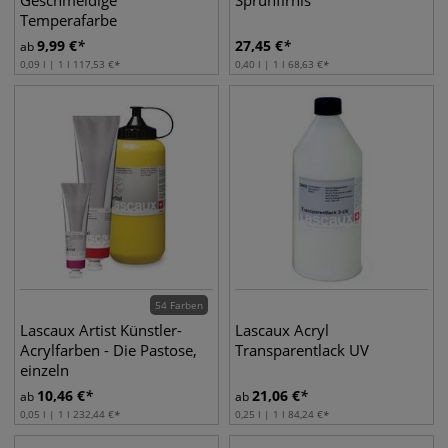
Geschmeidige
Sprühfirnis
Temperafarbe
9,99
€
27,45
€
ab
0,09 l | 1 l
117,53
€
0,40 l | 1 l
68,63
€
54 Farben
Lascaux Artist Künstler-
Lascaux Acryl
Acrylfarben - Die Pastose,
Transparentlack UV
einzeln
10,46
€
21,06
€
ab
ab
0,05 l | 1 l
232,44
€
0,25 l | 1 l
84,24
€