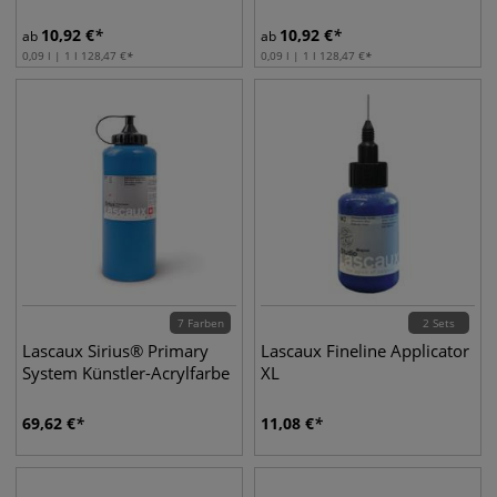
10,92
€
10,92
€
ab
ab
0,09 l | 1 l
128,47
€
0,09 l | 1 l
128,47
€
7 Farben
2 Sets
Lascaux Sirius® Primary
Lascaux Fineline Applicator
System Künstler-Acrylfarbe
XL
69,62
€
11,08
€