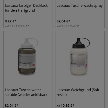
Lascaux farbiger Decklack
Lascaux Tusche wash/spray
für den Hartgrund
9,22
€
32,04
€
0,09 l | 1 l
108,47
€
0,50 l | 1 l
64,08
€
Lascaux Tusche water-
Lascaux Weichgrund (Soft
soluble (wieder anlösbar)
resist)
32,04
€
10,92
€
ab