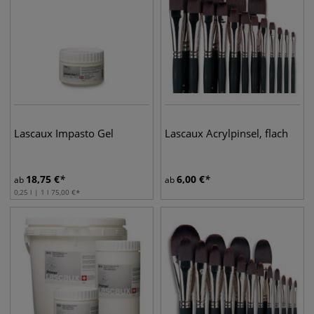
Lascaux Impasto Gel
Lascaux Acrylpinsel, flach
18,75
€
6,00
€
ab
ab
0,25 l | 1 l
75,00
€