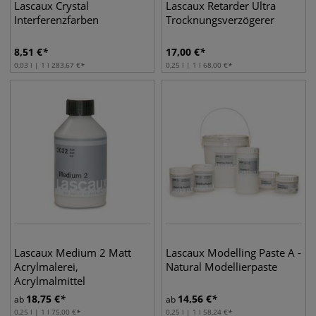
Lascaux Crystal
Lascaux Retarder Ultra
Interferenzfarben
Trocknungsverzögerer
8,51
€
17,00
€
0,03 l | 1 l
283,67
€
0,25 l | 1 l
68,00
€
Lascaux Medium 2 Matt
Lascaux Modelling Paste A -
Acrylmalerei,
Natural Modellierpaste
Acrylmalmittel
18,75
€
14,56
€
ab
ab
0,25 l | 1 l
75,00
€
0,25 l | 1 l
58,24
€