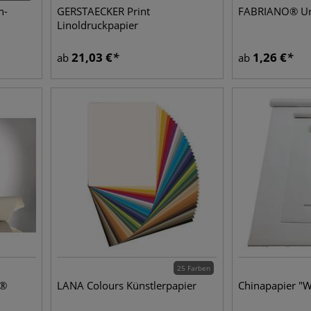
n-
GERSTAECKER Print
FABRIANO® Un
Linoldruckpapier
21,03
€
1,26
€
ab
ab
25 Farben
s®
LANA Colours Künstlerpapier
Chinapapier "W