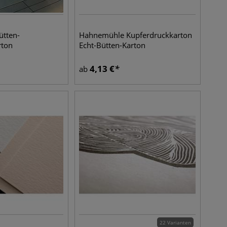
tten-
Hahnemühle Kupferdruckkarton
rton
Echt-Bütten-Karton
4,13
€
ab
22 Varianten