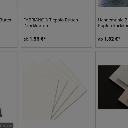
Bütten-
FABRIANO® Tiepolo Bütten-
Hahnemühle Bü
Druckkarton
Kupferdruckka
1,56
€
1,82
€
ab
ab
6 Farben