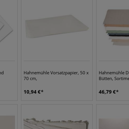
nd
Hahnemühle Vorsatzpapier, 50 x
Hahnemühle Dü
70 cm,
Bütten, Sortim
10,94
€
46,79
€