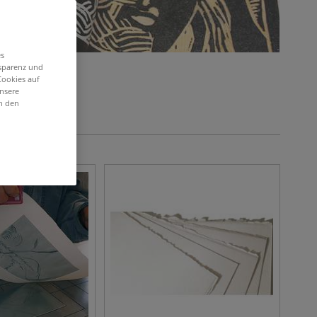
es
nsparenz und
Cookies auf
unsere
in den