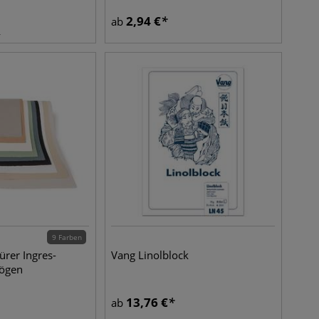
2,94
€
ab
9 Farben
rer Ingres-
Vang Linolblock
bögen
13,76
€
ab