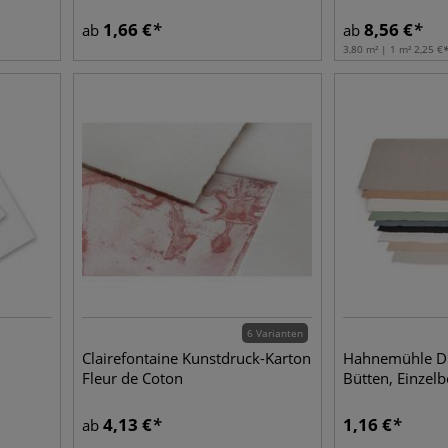
1,66
€
8,56
€
ab
ab
3,80 m² | 1 m²
2,25
€
6 Varianten
Clairefontaine Kunstdruck-Karton
Hahnemühle Dü
Fleur de Coton
Bütten, Einzel
4,13
€
1,16
€
ab