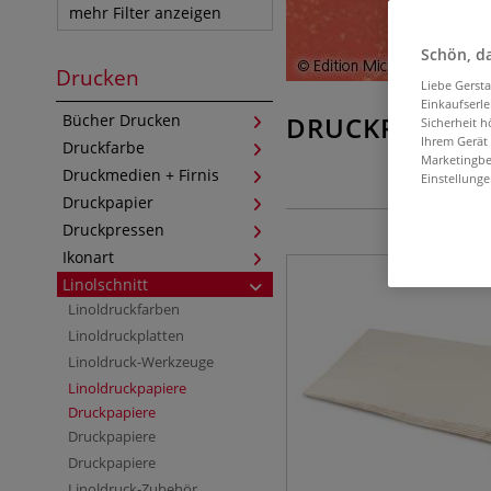
mehr Filter anzeigen
Schön, da
Drucken
Liebe Gerst
Einkaufserl
Bücher Drucken
DRUCKPAPIERE
Sicherheit h
Ihrem Gerät
Druckfarbe
Marketingbe
Druckmedien + Firnis
Einstellunge
Druckpapier
Druckpressen
Ikonart
Linolschnitt
Linoldruckfarben
Linoldruckplatten
Linoldruck-Werkzeuge
Linoldruckpapiere
Druckpapiere
Druckpapiere
Druckpapiere
Linoldruck-Zubehör