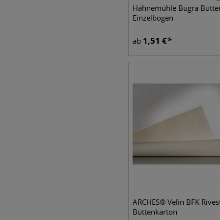
Hahnemühle Bugra Bütte
Einzelbögen
1,51
€
ab
ARCHES® Velin BFK Rive
Büttenkarton