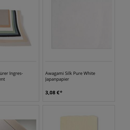
rer Ingres-
Awagami Silk Pure White
ent
Japanpapier
3,08
€