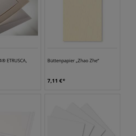
4® ETRUSCA,
Büttenpapier „Zhao Zhe“
7,11
€