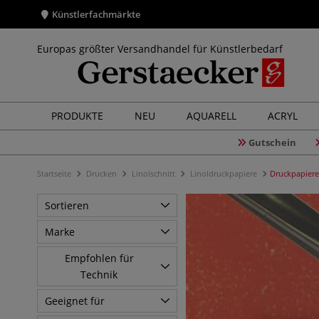
Künstlerfachmärkte
Europas größter Versandhandel für Künstlerbedarf
PRODUKTE
NEU
AQUARELL
ACRYL
Gutschein
Startseite
Drucken
Linolschnitt
Linoldruckpapiere
Druckpapiere
Sortieren
Marke
Empfohlen für
Technik
Geeignet für