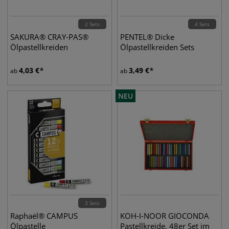
2 Sets
4 Sets
SAKURA® CRAY-PAS®
PENTEL® Dicke
Ölpastellkreiden
Ölpastellkreiden Sets
4,03
€
3,49
€
ab
ab
NEU
3 Sets
Raphaël® CAMPUS
KOH-I-NOOR GIOCONDA
Ölpastelle
Pastellkreide, 48er Set im