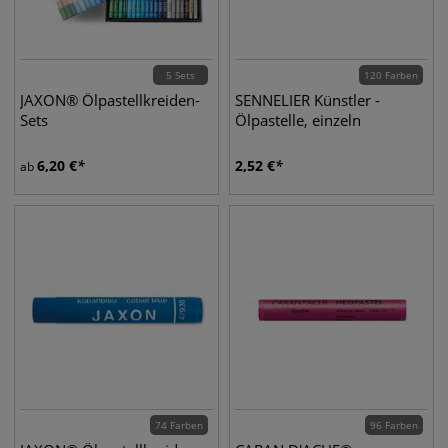
5 Sets
120 Farben
JAXON® Ölpastellkreiden-
SENNELIER Künstler -
Sets
Ölpastelle, einzeln
6,20
€
2,52
€
ab
74 Farben
96 Farben