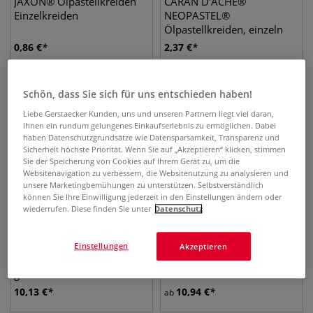
JAXON® Ölpastellkreiden
CARAN D'ACHE®
Einzelkreiden
NEOPASTEL®
Ölpastellkreiden, einzeln
0,86
€
2,37
€
Schön, dass Sie sich für uns entschieden haben!
Liebe Gerstaecker Kunden, uns und unseren Partnern liegt viel daran,
Ihnen ein rundum gelungenes Einkaufserlebnis zu ermöglichen. Dabei
haben Datenschutzgrundsätze wie Datensparsamkeit, Transparenz und
Sicherheit höchste Priorität. Wenn Sie auf „Akzeptieren“ klicken, stimmen
Sie der Speicherung von Cookies auf Ihrem Gerät zu, um die
Websitenavigation zu verbessern, die Websitenutzung zu analysieren und
unsere Marketingbemühungen zu unterstützen. Selbstverständlich
können Sie Ihre Einwilligung jederzeit in den Einstellungen ändern oder
wiederrufen. Diese finden Sie unter
Datenschutz
120 Farben
3 Sets
SENNELIER
JAXON® 1000
Einstellungen
Akzeptieren
Künstlerölpastellkreiden
Ölpastellkreiden
groß
Kartonetuis
10,13
€
10,94
€
ab