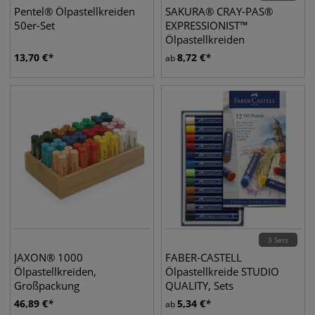
Pentel® Ölpastellkreiden
SAKURA® CRAY-PAS®
50er-Set
EXPRESSIONIST™
Ölpastellkreiden
13,70
€
8,72
€
ab
3 Sets
JAXON® 1000
FABER-CASTELL
Ölpastellkreiden,
Ölpastellkreide STUDIO
Großpackung
QUALITY, Sets
46,89
€
5,34
€
ab