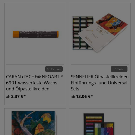
48 Farben
5 Sets
CARAN d'ACHE® NEOART™
SENNELIER Ölpastellkreiden
6901 wasserfeste Wachs-
Einführungs- und Universal-
und Ölpastellkreiden
Sets
2,37
€
13,06
€
ab
ab