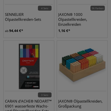
4 Sets
36 Farben
SENNELIER
JAXON® 1000
Ölpastellkreiden-Sets
Ölpastellkreiden,
Einzelkreiden
94,44
€
1,16
€
ab
3 Sets
CARAN d'ACHE® NEOART™
JAXON® Ölpastellkreiden,
6901 wasserfeste Wachs-
Großpackung