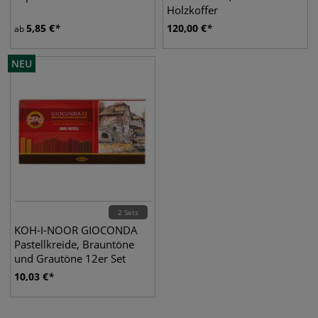
Holzkoffer
5,85
€
120,00
€
ab
NEU
2 Sets
KOH-I-NOOR GIOCONDA
Pastellkreide, Brauntöne
und Grautöne 12er Set
10,03
€