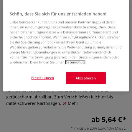
Schön, dass Sie sich für uns entschieden haben!
Liebe Gerstaecker Kunden, uns und unseren Partnern liegt viel daran,
Ihnen ein rundum gelungenes Einkaufserlebnis zu ermöglichen. Dabei
haben Datenschutzgrundsätze wie Datensparsamkeit, Transparenz und
Sicherheit höchste Priorität. Wenn Sie auf „Akzeptieren“ klicken, stimmen
Sie der Speicherung von Cookies auf Ihrem Gerät zu, um die
Websitenavigation zu verbessern, die Websitenutzung zu analysieren und
3M SCOTCH®
unsere Marketingbemühungen zu unterstützen. Selbstverständlich
Verpackungsklebeband im
können Sie Ihre Einwilligung jederzeit in den Einstellungen ändern oder
wiederrufen. Diese finden Sie unter
Datenschutz
Handabroller
Einstellungen
Akzeptieren
0 Bewertungen
Das Scotch Packband im Handabroller ist leicht und
geräuscharm abrollbar. Zum Verschließen leichter bis
mittelschwerer Kartonagen.
Mehr
ab
5,64 €
inklusive 20% bzw. 10% MwSt,