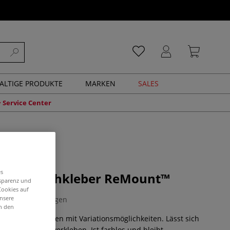
ALTIGE PRODUKTE
MARKEN
SALES
Service Center
es
ch® Sprühkleber ReMount™
nsparenz und
Cookies auf
unsere
0 Bewertungen
in den
reatives Gestalten mit Variationsmöglichkeiten. Lässt sich
en und erneut verkleben. Ist farblos und bleibt