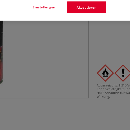
unsichtbar. Schlä
Einstellungen
Akzeptieren
Augenreizung.
H315 V
Kann Schläfrigkeit u
H412 Schädlich für Wa
Wirkung.