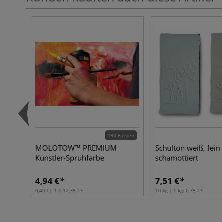
190 Farben
MOLOTOW™ PREMIUM
Schulton weiß, fein
Künstler-Sprühfarbe
schamottiert
4,94 €
7,51 €
0,40 l | 1 l:
12,35 €
10 kg | 1 kg:
0,75 €