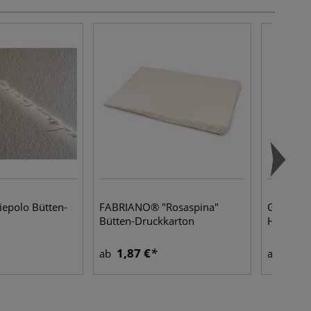
epolo Bütten-
FABRIANO® "Rosaspina"
GERSTAEC
Bütten-Druckkarton
Holzmalt
1,87 €
12,2
ab
ab