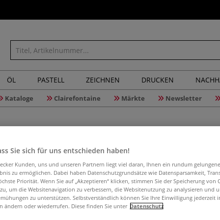
ÖL
PASTELL
ZEICHNEN
DRUCKEN
NACHH
Kataloge
Clairefontaine
Märkte
Newsletter
ss Sie sich für uns entschieden haben!
aecker Kunden, uns und unseren Partnern liegt viel daran, Ihnen ein rundum gelungen
3M™ Scot
ebnis zu ermöglichen. Dabei haben Datenschutzgrundsätze wie Datensparsamkeit, Tra
öchste Priorität. Wenn Sie auf „Akzeptieren“ klicken, stimmen Sie der Speicherung von 
 zu, um die Websitenavigation zu verbessern, die Websitenutzung zu analysieren und 
mühungen zu unterstützen. Selbstverständlich können Sie Ihre Einwilligung jederzeit 
n ändern oder wiederrufen. Diese finden Sie unter
Datenschutz
Sprühkleber für k
immer wieder lös