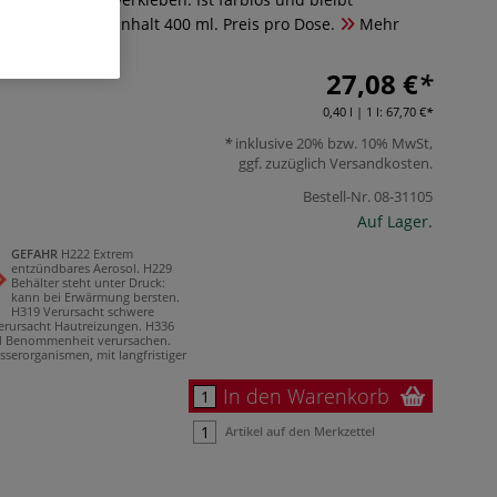
gt nicht durch. Inhalt 400 ml. Preis pro Dose.
Mehr
27,08 €
0,40 l | 1 l:
67,70 €
inklusive 20% bzw. 10% MwSt,
ggf. zuzüglich
Versandkosten
.
Bestell-Nr.
08-31105
Auf Lager.
GEFAHR
H222 Extrem
entzündbares Aerosol.
H229
Behälter steht unter Druck:
kann bei Erwärmung bersten.
H319 Verursacht schwere
erursacht Hautreizungen.
H336
nd Benommenheit verursachen.
sserorganismen, mit langfristiger
In den Warenkorb
Artikel auf den Merkzettel