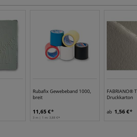
Rubafix Gewebeband 1000,
FABRIANO® Ti
breit
Druckkarton
11,65 €
1,56 €
ab
3 m | 1 m:
3,88 €