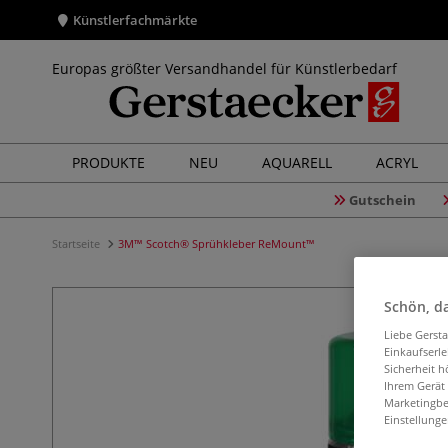
Künstlerfachmärkte
Europas größter Versandhandel für Künstlerbedarf
PRODUKTE
NEU
AQUARELL
ACRYL
Gutschein
Startseite
3M™ Scotch® Sprühkleber ReMount™
Schön, da
Liebe Gerst
Einkaufserl
Sicherheit h
Ihrem Gerät
Marketingbe
Einstellunge