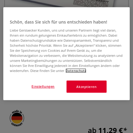
Schön, dass Sie sich für uns entschieden haben!
Liebe Gerstaecker Kunden, uns und unseren Partnern liegt viel daran,
Ihnen ein rundum gelungenes Einkaufserlebnis zu ermöglichen. Dabei
haben Datenschutzgrundsätze wie Datensparsamkeit, Transparenz und
Sicherheit höchste Priorität. Wenn Sie auf „Akzeptieren“ klicken, stimmen
ABIG Linolschnitt Arbeitsbrett für
Sie der Speicherung von Cookies auf Ihrem Gerät zu, um die
Websitenavigation zu verbessern, die Websitenutzung zu analysieren und
Rechtshänder
unsere Marketingbemühungen zu unterstützen. Selbstverständlich
können Sie Ihre Einwilligung jederzeit in den Einstellungen ändern oder
wiederrufen. Diese finden Sie unter
Datenschutz
1 Bewertung
Zum Fixieren von Linolplatten während des Schneidens.
Einstellungen
Akzeptieren
Anlegeleiste zur Arretierung an der Tischkante. Kunststoff
weiß. Erhältlich in 3 Größen.
Mehr
ab
11,29 €