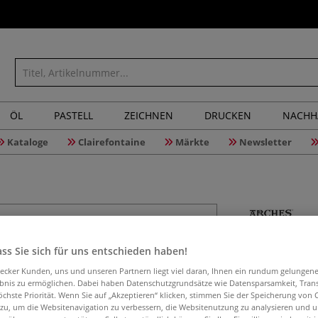
ÖL
PASTELL
ZEICHNEN
DRUCKEN
NACHH
Kataloge
Clairefontaine
Märkte
Newsletter
ARCHES® 
ss Sie sich für uns entschieden haben!
Spiralbi
aecker Kunden, uns und unseren Partnern liegt viel daran, Ihnen ein rundum gelungen
ebnis zu ermöglichen. Dabei haben Datenschutzgrundsätze wie Datensparsamkeit, Tra
öchste Priorität. Wenn Sie auf „Akzeptieren“ klicken, stimmen Sie der Speicherung von 
 zu, um die Websitenavigation zu verbessern, die Websitenutzung zu analysieren und 