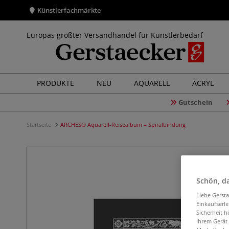
Künstlerfachmärkte
Europas größter Versandhandel für Künstlerbedarf
PRODUKTE
NEU
AQUARELL
ACRYL
Gutschein
Startseite
ARCHES® Aquarell-Reisealbum – Spiralbindung
Schön, da
Liebe Gerst
Einkaufserl
Sicherheit h
Ihrem Gerät