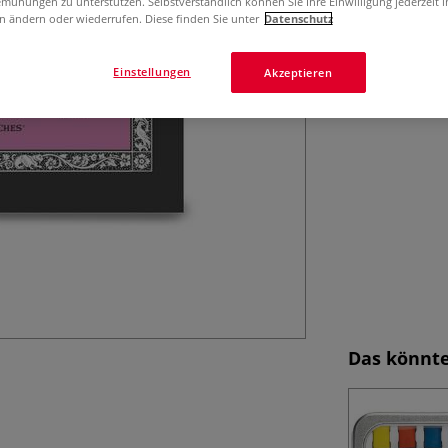
Aquarell-Reiseal
mühungen zu unterstützen. Selbstverständlich können Sie Ihre Einwilligung jederzeit 
n ändern oder wiederrufen. Diese finden Sie unter
Datenschutz
spiralgebunden, 
Media.
Mehr
Einstellungen
Akzeptieren
Das könnte