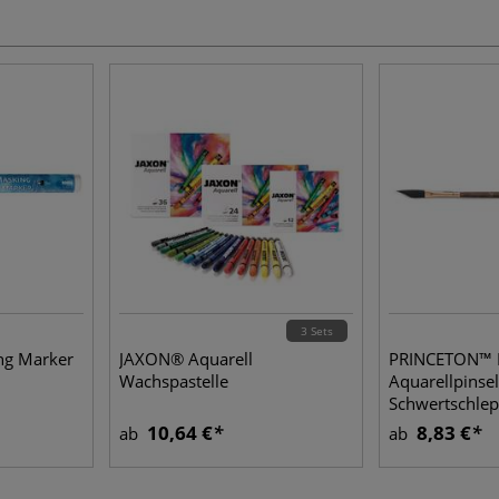
3 Sets
g Marker
JAXON® Aquarell
PRINCETON™
Wachspastelle
Aquarellpinsel
Schwertschle
10,64 €
8,83 €
ab
ab