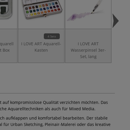
4 Sets
quarell
I LOVE ART Aquarell-
I LOVE ART
I 
t Box
Kasten
Wasserpinsel 3er-
Wasse
Set, lang
S
t auf kompromisslose Qualität verzichten möchten. Das
sche Aquarelltechniken als auch für Mixed Media.
ach aufklappen und komfortabel bearbeiten. Der stabile
 für Urban Sketching, Pleinair-Malerei oder das kreative