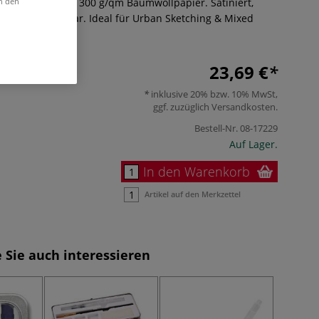
bum mit 15 Blatt 300 g/qm Baumwollpapier. Satiniert,
in den
flach aufklappbar. Ideal für Urban Sketching & Mixed
23,69 €
inklusive 20% bzw. 10% MwSt,
ggf. zuzüglich
Versandkosten
.
Bestell-Nr.
08-17229
Auf Lager.
In den Warenkorb
Artikel auf den Merkzettel
 Sie auch interessieren