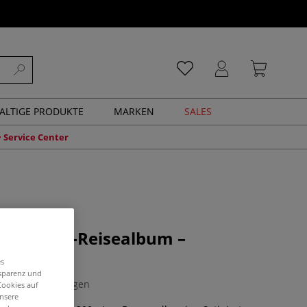
ALTIGE PRODUKTE
MARKEN
SALES
Service Center
Aquarell-Reisealbum –
ndung
es
nsparenz und
0 Bewertungen
Cookies auf
unsere