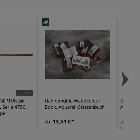
2 Pinsel
 NEPTUNE®
Hahnemühle Watercolour
SENNELIE
, Serie 4750,
Book, Aquarell-Skizzenbuch
Aquarel
pper
13,51 €
10,5
ab
ab
0,10 l | 1 l:
1