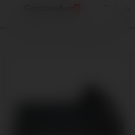
Startseite
ART & GO Roll'n Zip Pencil Case Rollmäppchen, für 24 Stifte