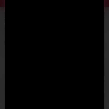
Produktbewertungen
Der angegebene Lagerbestand bezieht sich ausschließlich auf
unser Onlineangebot. Bestände in unseren Filialen können
abweichen.
Kunden kauften auch diese Artikel