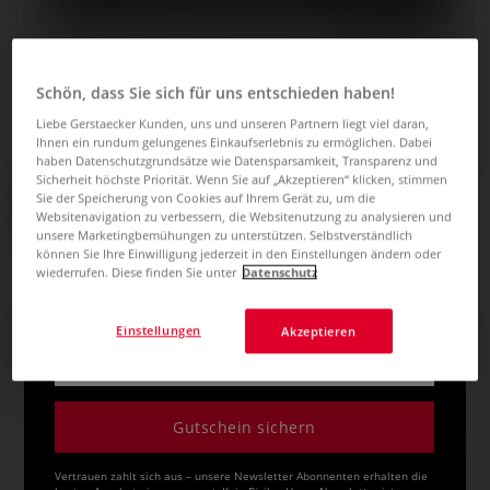
Schön, dass Sie sich für uns entschieden haben!
Liebe Gerstaecker Kunden, uns und unseren Partnern liegt viel daran,
Ihnen ein rundum gelungenes Einkaufserlebnis zu ermöglichen. Dabei
JETZT 5€ GUTSCHEIN
haben Datenschutzgrundsätze wie Datensparsamkeit, Transparenz und
Sicherheit höchste Priorität. Wenn Sie auf „Akzeptieren“ klicken, stimmen
ART & GO Roll'n Zip Pencil Case
SICHERN! ZUM
Sie der Speicherung von Cookies auf Ihrem Gerät zu, um die
Rollmäppchen, für 24 Stifte
Websitenavigation zu verbessern, die Websitenutzung zu analysieren und
NEWSLETTER ANMELDEN
unsere Marketingbemühungen zu unterstützen. Selbstverständlich
können Sie Ihre Einwilligung jederzeit in den Einstellungen ändern oder
0 Bewertungen
wiederrufen. Diese finden Sie unter
Datenschutz
Informiert über Angebote und Aktionen bleiben.
Rollbares ART & GO Stiftemäppchen mit Kapazität für 24
Stifte und robuster Textilausführung. Für strukturierte
Einstellungen
Akzeptieren
Aufbewahrung und mobilen Transport von Zeichenmaterial.
Leer geliefert.
Mehr
Gutschein sichern
10,34 €
inklusive 20% bzw. 10% MwSt,
Vertrauen zahlt sich aus – unsere Newsletter Abonnenten erhalten die