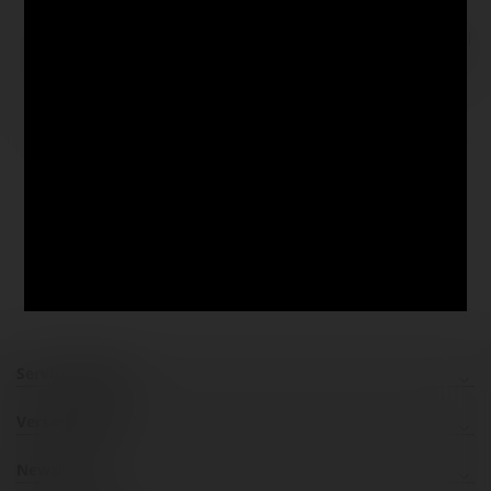
72 Farben
Van Gogh Aquarellfarben,
LEFRANC & BOURGEOIS
einzeln
Studio-Aquarellkasten
2,12 €
9,83 €
ab
Service Hotline
Versandkosten
Newsletter