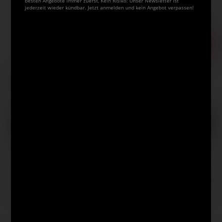
ggf. zuzüglich
Versandkosten
.
besten Angebote immer zuerst, Kein Risiko: Unser Newsletter ist
jederzeit wieder kündbar. Jetzt anmelden und kein Angebot verpassen!
Bestell-Nr.
08-51657
Auf Lager.
In den Warenkorb
Artikel auf den Merkzettel
Das könnte Sie auch interessieren
ART & GO | Art
ART & GO Art
ART & GO Collect
Pocket Pencil
Compagnon Case,
Maxi Case,
Case Mäppchen,
Stiftetasche für
Stiftetasche für
18 Fächer
über 72 Stifte
über 220 Stifte