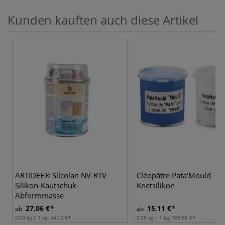
Kunden kauften auch diese Artikel
ARTIDEE® Silcolan NV-RTV
Cléopâtre Pata'Mould
Silikon-Kautschuk-
Knetsilikon
Abformmasse
27,06 €
15,11 €
ab
ab
0,50 kg | 1 kg:
54,12 €
0,08 kg | 1 kg:
188,88 €