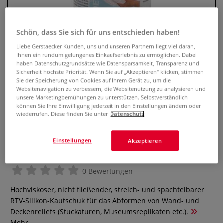
Schön, dass Sie sich für uns entschieden haben!
Liebe Gerstaecker Kunden, uns und unseren Partnern liegt viel daran,
Ihnen ein rundum gelungenes Einkaufserlebnis zu ermöglichen. Dabei
haben Datenschutzgrundsätze wie Datensparsamkeit, Transparenz und
Sicherheit höchste Priorität. Wenn Sie auf „Akzeptieren“ klicken, stimmen
Sie der Speicherung von Cookies auf Ihrem Gerät zu, um die
Websitenavigation zu verbessern, die Websitenutzung zu analysieren und
unsere Marketingbemühungen zu unterstützen. Selbstverständlich
können Sie Ihre Einwilligung jederzeit in den Einstellungen ändern oder
wiederrufen. Diese finden Sie unter
Datenschutz
ARTIDEE® Silcoform HV-RTV
Silicon Silikon-Kautschuk-
Einstellungen
Akzeptieren
Abformmasse
0 Bewertungen
Hochviskoser, nicht fließender, streich- und spachtelbarer
RTV-Silikon-Kautschuk für das Abformen von Wand- und
Deckenreliefs (Stuckaturen, Museumsreplikaten etc.).
Mehr