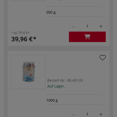
500 g
-
+
1 kg:
79,92 €
39,96 €
Bestell-Nr.
08-49139
Auf Lager.
1000 g
-
+