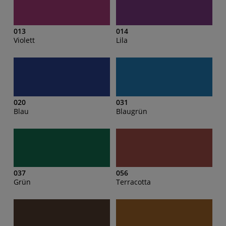
013
014
Violett
Lila
020
031
Blau
Blaugrün
037
056
Grün
Terracotta