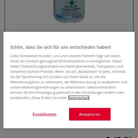
Schön, dass Sie sich für uns entschieden haben!
Liebe Gerstaecker Kunden, uns und unseren Partnern liegt viel daran,
Ihnen ein rundum gelungenes Einkaufserlebnis zu ermöglichen. Dabei
haben Datenschutzgrundsätze wie Datensparsamkeit, Transparenz und
ARTIDEE® Universal-
Sicherheit höchste Priorität. Wenn Sie auf „Akzeptieren“ klicken, stimmen
Farbkonzentrat
Sie der Speicherung von Cookies auf Ihrem Gerät zu, um die
Websitenavigation zu verbessern, die Websitenutzung zu analysieren und
unsere Marketingbemühungen zu unterstützen. Selbstverständlich
0 Bewertungen
können Sie Ihre Einwilligung jederzeit in den Einstellungen ändern oder
wiederrufen. Diese finden Sie unter
Datenschutz
ARTIDEE® Universal-Farbkonzentrat ist ideal geeignet zum
Vermischen mit wässrigen Lacken, Klebstoffe, Gieß- und
Einstellungen
Akzeptieren
Spachtelmassen. In zahlreichen Farbtönen erhältlich.
Mehr