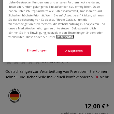
Liebe Gerstaecker Kunden, uns und unseren Partnern liegt viel daran,
Ihnen ein rundum gelungenes Einkaufserlebnis zu ermöglichen. Dabei
haben Datenschutzgrundsätze wie Datensparsamkeit, Transparenz und
Sicherheit höchste Priorität. Wenn Sie auf „Akzeptieren“ klicken, stimmen
Sie der Speicherung von Cookies auf Ihrem Gerät zu, um die
Websitenavigation zu verbessern, die Websitenutzung zu analysieren und
unsere Marketingbemühungen zu unterstützen. Selbstverständlich
können Sie Ihre Einwilligung jederzeit in den Einstellungen ändern oder
wiederrufen. Diese finden Sie unter
Datenschutz
ASRE Presszange Standard-
Ausführung
Einstellungen
Akzeptieren
0 Bewertungen
Quetschzangen zur Verarbeitung von Pressösen. Sie können
schnell und sicher Seile individuell konfektionieren.
Mehr
12,00 €
inklusive 20% bzw. 10% MwSt,