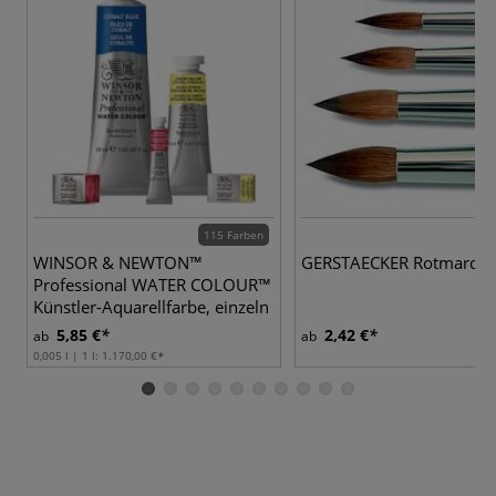
115 Farben
19
WINSOR & NEWTON™
GERSTAECKER Rotmarderp
Professional WATER COLOUR™
Künstler-Aquarellfarbe, einzeln
5,85 €
2,42 €
ab
ab
0,005 l | 1 l:
1.170,00 €