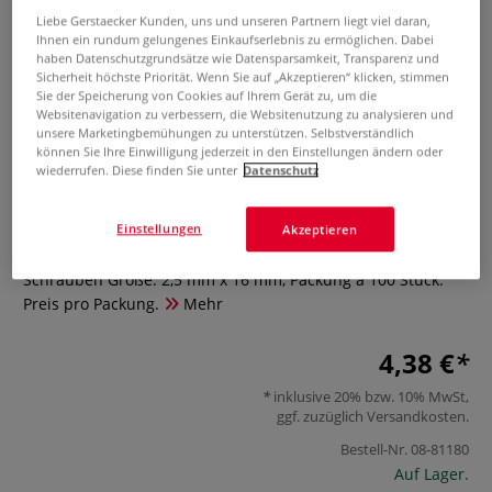
Liebe Gerstaecker Kunden, uns und unseren Partnern liegt viel daran,
Ihnen ein rundum gelungenes Einkaufserlebnis zu ermöglichen. Dabei
haben Datenschutzgrundsätze wie Datensparsamkeit, Transparenz und
Sicherheit höchste Priorität. Wenn Sie auf „Akzeptieren“ klicken, stimmen
Sie der Speicherung von Cookies auf Ihrem Gerät zu, um die
Websitenavigation zu verbessern, die Websitenutzung zu analysieren und
unsere Marketingbemühungen zu unterstützen. Selbstverständlich
können Sie Ihre Einwilligung jederzeit in den Einstellungen ändern oder
wiederrufen. Diese finden Sie unter
Datenschutz
ASRE Schrauben
Einstellungen
Akzeptieren
0 Bewertungen
Schrauben Größe: 2,5 mm x 16 mm, Packung à 100 Stück.
Preis pro Packung.
Mehr
4,38 €
inklusive 20% bzw. 10% MwSt,
ggf. zuzüglich
Versandkosten
.
Bestell-Nr.
08-81180
Auf Lager.