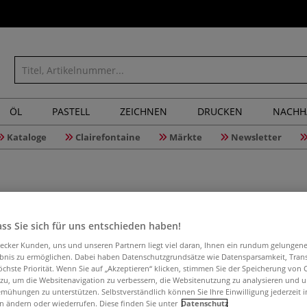
ÖL
PASTELL
ZEICHNEN
DRUCKEN
NACHH
Kataloge
Clairefontaine
Märkte
Newsletter
ss Sie sich für uns entschieden haben!
ASRE Stud
aecker Kunden, uns und unseren Partnern liegt viel daran, Ihnen ein rundum gelungen
ebnis zu ermöglichen. Dabei haben Datenschutzgrundsätze wie Datensparsamkeit, Tra
öchste Priorität. Wenn Sie auf „Akzeptieren“ klicken, stimmen Sie der Speicherung von 
 zu, um die Websitenavigation zu verbessern, die Websitenutzung zu analysieren und 
Bilderschiene au
mühungen zu unterstützen. Selbstverständlich können Sie Ihre Einwilligung jederzeit 
n ändern oder wiederrufen. Diese finden Sie unter
Datenschutz
hoch belastbar.