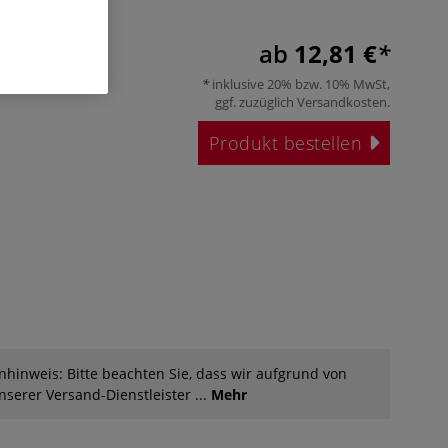
ab
12,81 €
inklusive 20% bzw. 10% MwSt,
ggf. zuzüglich
Versandkosten
.
Produkt bestellen
hinweis: Bitte beachten Sie, dass wir aufgrund von
serer Versand-Dienstleister ...
Mehr