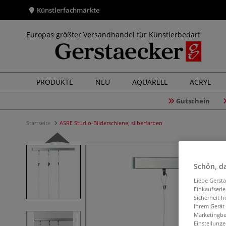
Künstlerfachmärkte
Europas größter Versandhandel für Künstlerbedarf
PRODUKTE
NEU
AQUARELL
ACRYL
Gutschein
Startseite
ASRE Studio-Bilderschiene, silberfarben
Schön, da
Liebe Gerst
Einkaufserl
Sicherheit h
Ihrem Gerät
Marketingbe
Einstellunge