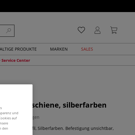
ALTIGE PRODUKTE
MARKEN
SALES
Service Center
io-Bilderschiene, silberfarben
es
nsparenz und
0 Bewertungen
Cookies auf
unsere
s Aluminiumprofil, Silberfarben. Befestigung unsichtbar,
in den
Mehr