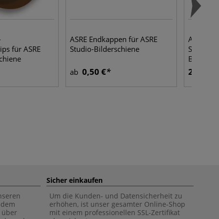
-
ASRE Endkappen für ASRE
ASRE Sich
ips für ASRE
Studio-Bilderschiene
Schienen
schiene
Bildersc
0,50 €
2,22 €
ab
Sicher einkaufen
unseren
Um die Kunden- und Datensicherheit zu
f dem
erhöhen, ist unser gesamter Online-Shop
 über
mit einem professionellen SSL-Zertifikat