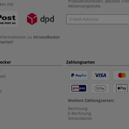
Produktneuheiten, aktuelle Tr
den mit
Aktionsangebote.
Newsletter
Informationen zu
Versandkosten
sarten
?
aecker
Zahlungsarten
r
eit
z
Weitere Zahlungsarten:
Rechnung
E-Rechnung
Vorauskasse