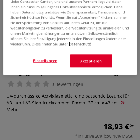
Liebe Gerstaecker Kunden, uns und unseren Partnern liegt viel daran,
Ihnen ein rundum gelungenes Einkaufserlebnis zu ermöglichen. Dabei
haben Datenschutzgrundsätze wie Datensparsamkeit, Transparenz und
Sicherheit höchste Priorität. Wenn Sie auf „Akzeptieren“ klicken, stimmen
Sie der Speicherung von Cookies auf Ihrem Gerät zu, um die
Websitenavigation zu verbessern, die Websitenutzung zu analysieren und
unsere Marketingbemühungen zu unterstützen. Selbstverständlich
können Sie Ihre Einwilligung jederzeit in den Einstellungen ändern oder
wiederrufen. Diese finden Sie unter
Datenschutz
Einstellungen
Akzeptieren
Acrylglasplatte zur Belichtung
0 Bewertungen
UV-durchlässige Acrylglasplatte, eine passende Lösung für
A3+ und A3-Siebdruckrahmen. Format 37 cm x 43 cm.
Mehr
18,93 €
inklusive 20% bzw. 10% MwSt,