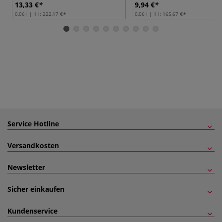
13,33 €
9,94 €
0,06 l | 1 l:
222,17 €
0,06 l | 1 l:
165,67 €
Service Hotline
Versandkosten
Newsletter
Sicher einkaufen
Kundenservice