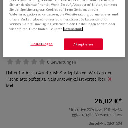
Sicherheit höchste Priorität. Wenn Sie auf „Akzeptieren“ klicken, stimmen
Sie der Speicherung von Cookies auf Ihrem Gerät zu, um die
Websitenavigation zu verbessern, die Websitenutzung zu analysieren und
unsere Marketingbemühungen zu unterstützen. Selbstverständlich
können Sie Ihre Einwilligung jederzeit in den Einstellungen ändern oder
wiederrufen. Diese finden Sie unter
Datenschutz
Einstellungen
Akzeptieren
Airbrush-Halter
0 Bewertungen
Halter für bis zu 4 Airbrush-Spritzpistolen. Wird an der
Tischplatte befestigt. Neigungswinkel ist verstellbar.
Mehr
26,02 €
inklusive 20% bzw. 10% MwSt,
ggf. zuzüglich
Versandkosten
.
Bestell-Nr.
08-31594