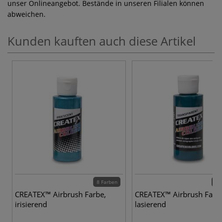
unser Onlineangebot. Bestände in unseren Filialen können
abweichen.
Kunden kauften auch diese Artikel
8 Farben
28 
CREATEX™ Airbrush Farbe,
CREATEX™ Airbrush Farb
irisierend
lasierend