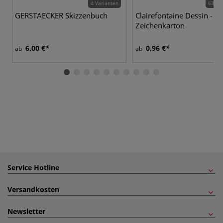
4 Varianten
63 Va
GERSTAECKER Skizzenbuch
Clairefontaine Dessin - St
Zeichenkarton
6,00 €
0,96 €
ab
ab
Service Hotline
Versandkosten
Newsletter