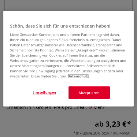
Schön, dass Sie sich für uns entschieden haben!
Liebe Gerstaecker Kunden, uns und unseren Partnern liegt viel daran,
Ihnen ein rundum gelungenes Einkaufserlebnis zu ermöglichen. Dabei
haben Datenschutzgrundsätze wie Datensparsamkeit, Transparenz und
Sicherheit höchste Priorität. Wenn Sie auf „Akzeptieren“ klicken, stimmen
Sie der Speicherung von Cookies auf Ihrem Gerät zu, um die
Websitenavigation zu verbessern, die Websitenutzung zu analysieren und
unsere Marketingbemühungen zu unterstützen. Selbstverständlich
Alu-Lineal, rutschfest
können Sie Ihre Einwilligung jederzeit in den Einstellungen ändern oder
wiederrufen. Diese finden Sie unter
Datenschutz
1 Bewertung
Einstellungen
Akzeptieren
Schneidelineal aus Aluminium. Facette mit mm-Teilung. Mit
Tuschekante rutschfester Unterseite und Aufhängeloch.
Erhältlich in 4 Größen. Preis pro Lineal.
Mehr
ab
3,23 €
inklusive 20% bzw. 10% MwSt,