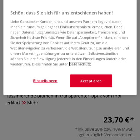
Schön, dass Sie sich für uns entschieden haben!
Liebe Gerstaecker Kunden, uns und unseren Partnern liegt viel daran,
Ihnen ein rundum gelungenes Einkaufserlebnis zu ermöglichen. Dabei
haben Datenschutzgrundsätze wie Datensparsamkeit, Transparenz und
Sicherheit höchste Priorität. Wenn Sie auf „Akzeptieren“ klicken, stimmen
Sie der Speicherung von Cookies auf Ihrem Gerät zu, um die
Websitenavigation zu verbessern, die Websitenutzung zu analysieren und
unsere Marketingbemühungen zu unterstützen. Selbstverständlich
können Sie Ihre Einwilligung jederzeit in den Einstellungen ändern oder
wiederrufen. Diese finden Sie unter
Datenschutz
Aquarell trifft Blütenpoesie
Einstellungen
Akzeptieren
0 Bewertungen
Faszinierende Blumen in transparenter Optik vom Profi
erklärt
Mehr
23,70 €
inklusive 20% bzw. 10% MwSt,
ggf. zuzüglich
Versandkosten
.