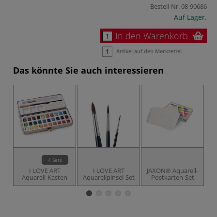
Bestell-Nr.
08-90686
Auf Lager.
In den Warenkorb
Artikel auf den Merkzettel
Das könnte Sie auch interessieren
4 Sets
I LOVE ART
I LOVE ART
JAXON® Aquarell-
G
Aquarell-Kasten
Aquarellpinsel-Set
Postkarten-Set
3