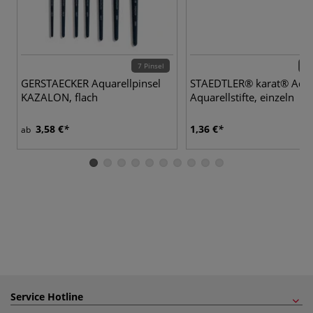
7 Pinsel
60 
GERSTAECKER Aquarellpinsel
STAEDTLER® karat® Aqua
KAZALON, flach
Aquarellstifte, einzeln
3,58 €
1,36 €
ab
Service Hotline