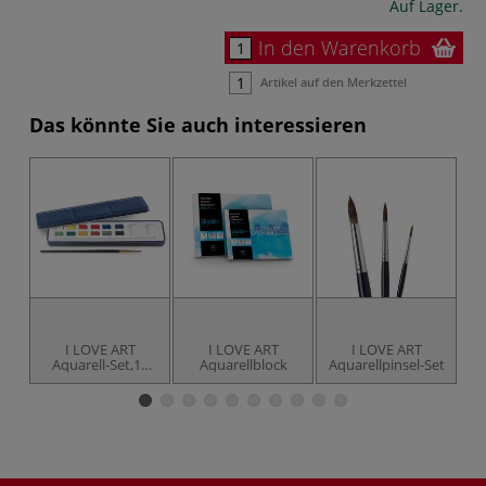
Auf Lager.
In den Warenkorb
Artikel auf den Merkzettel
Das könnte Sie auch interessieren
I LOVE ART
I LOVE ART
I LOVE ART
Aquarell-Set,12
Aquarellblock
Aquarellpinsel-Set
A
Farben