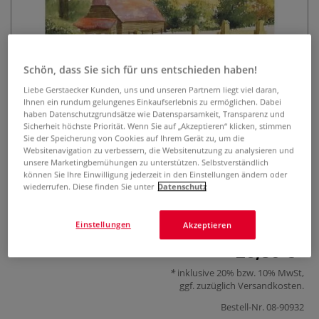
Schön, dass Sie sich für uns entschieden haben!
Liebe Gerstaecker Kunden, uns und unseren Partnern liegt viel daran,
Ihnen ein rundum gelungenes Einkaufserlebnis zu ermöglichen. Dabei
haben Datenschutzgrundsätze wie Datensparsamkeit, Transparenz und
Aquarellmalerei Landschaften
Sicherheit höchste Priorität. Wenn Sie auf „Akzeptieren“ klicken, stimmen
Sie der Speicherung von Cookies auf Ihrem Gerät zu, um die
Websitenavigation zu verbessern, die Websitenutzung zu analysieren und
0 Bewertungen
unsere Marketingbemühungen zu unterstützen. Selbstverständlich
können Sie Ihre Einwilligung jederzeit in den Einstellungen ändern oder
Eindrucksvolle Bilder Schritt für Schritt malen. Mit Vorlagen
wiederrufen. Diese finden Sie unter
Datenschutz
zum Heraustrennen. Einfache Malmethode, Step by Step
mit detaillierten Anleitungen.
Mehr
Einstellungen
Akzeptieren
26,80 €
inklusive 20% bzw. 10% MwSt,
ggf. zuzüglich
Versandkosten
.
Bestell-Nr.
08-90932