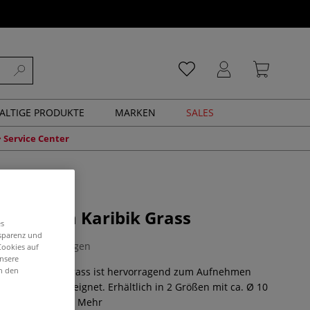
ALTIGE PRODUKTE
MARKEN
SALES
Service Center
schwamm Karibik Grass
es
nsparenz und
0 Bewertungen
Cookies auf
unsere
wamm Karibik Grass ist hervorragend zum Aufnehmen
in den
quarellfarbe geeignet. Erhältlich in 2 Größen mit ca. Ø 10
2 cm - 14 cm.
Mehr