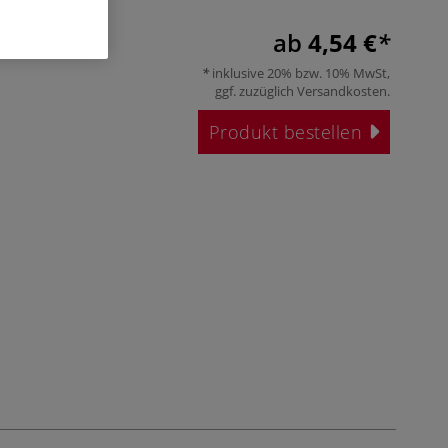
ab
4,54 €
inklusive 20% bzw. 10% MwSt,
ggf. zuzüglich
Versandkosten
.
Produkt bestellen