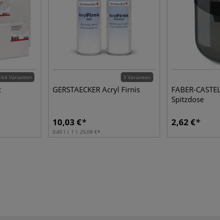
164 Varianten
3 Varianten
c
GERSTAECKER Acryl Firnis
FABER-CASTEL
Spitzdose
10,03 €
2,62 €
0,40 l | 1 l:
25,08 €