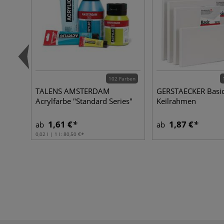
102 Farben
TALENS AMSTERDAM
GERSTAECKER Basi
Acrylfarbe "Standard Series"
Keilrahmen
1,61 €
1,87 €
ab
ab
0,02 l | 1 l:
80,50 €