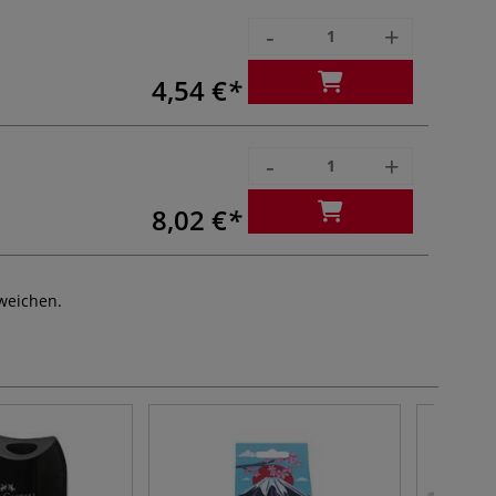
-
+
4,54 €
-
+
8,02 €
weichen.