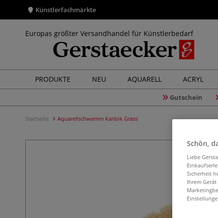
Künstlerfachmärkte
Europas größter Versandhandel für Künstlerbedarf
PRODUKTE
NEU
AQUARELL
ACRYL
Gutschein
Startseite
Aquarellschwamm Karibik Grass
Schön, da
Liebe Gerst
Einkaufserl
Sicherheit h
Ihrem Gerät
Marketingbe
Einstellunge