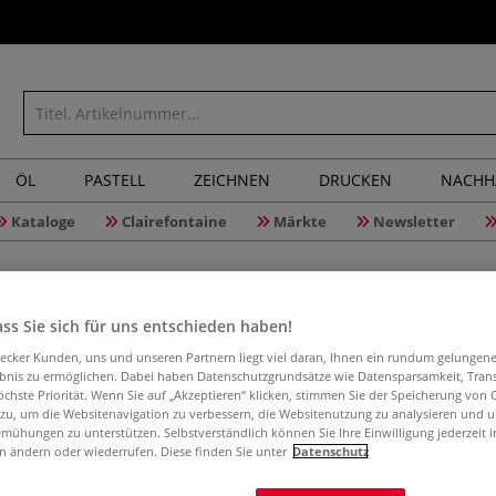
ÖL
PASTELL
ZEICHNEN
DRUCKEN
NACHH
Kataloge
Clairefontaine
Märkte
Newsletter
ss Sie sich für uns entschieden haben!
Aquarell
aecker Kunden, uns und unseren Partnern liegt viel daran, Ihnen ein rundum gelungen
ebnis zu ermöglichen. Dabei haben Datenschutzgrundsätze wie Datensparsamkeit, Tra
öchste Priorität. Wenn Sie auf „Akzeptieren“ klicken, stimmen Sie der Speicherung von 
 zu, um die Websitenavigation zu verbessern, die Websitenutzung zu analysieren und 
Der Aquarellsch
mühungen zu unterstützen. Selbstverständlich können Sie Ihre Einwilligung jederzeit 
n ändern oder wiederrufen. Diese finden Sie unter
Datenschutz
überschüssiger A
cm - 12 cm und 1