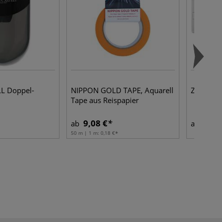
L Doppel-
NIPPON GOLD TAPE, Aquarell
Zeichens
Tape aus Reispapier
9,08 €
8,17
ab
ab
50 m | 1 m:
0,18 €