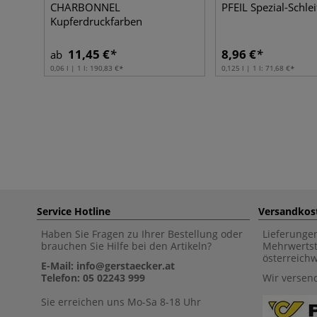
CHARBONNEL
PFEIL Spezial-Schlei
Kupferdruckfarben
11,45 €
8,96 €
ab
0,06 l | 1 l:
190,83 €
0,125 l | 1 l:
71,68 €
Service Hotline
Versandkos
Haben Sie Fragen zu Ihrer Bestellung oder
Lieferunge
brauchen Sie Hilfe bei den Artikeln?
Mehrwertst
österreich
E-Mail: info@gerstaecker.at
Telefon: 05 02243 999
Wir versen
Sie erreichen uns Mo-Sa 8-18 Uhr