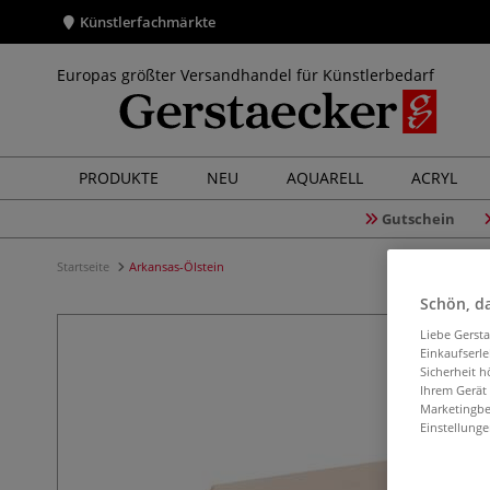
Künstlerfachmärkte
Europas größter Versandhandel für Künstlerbedarf
PRODUKTE
NEU
AQUARELL
ACRYL
Gutschein
Startseite
Arkansas-Ölstein
Schön, da
Liebe Gerst
Einkaufserl
Sicherheit h
Ihrem Gerät
Marketingbe
Einstellunge