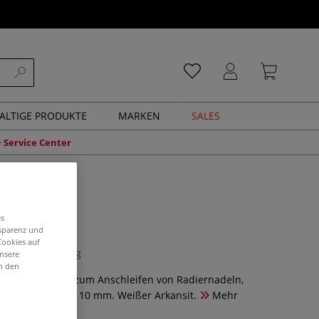
ALTIGE PRODUKTE
MARKEN
SALES
Service Center
-Ölstein
es
nsparenz und
Cookies auf
1 Bewertung
unsere
in den
 im Holzkasten, zum Anschleifen von Radiernadeln,
00 mm x 50 mm x 10 mm. Weißer Arkansit.
Mehr