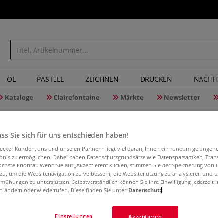
ÖL
PASTELL
ZEICHNEN
DRUCKEN
NACHH
Kataloge
Clairefontaine
Märkte
Newsletter
ss Sie sich für uns entschieden haben!
Arkansas
aecker Kunden, uns und unseren Partnern liegt viel daran, Ihnen ein rundum gelungen
ebnis zu ermöglichen. Dabei haben Datenschutzgrundsätze wie Datensparsamkeit, Tra
öchste Priorität. Wenn Sie auf „Akzeptieren“ klicken, stimmen Sie der Speicherung von 
 zu, um die Websitenavigation zu verbessern, die Websitenutzung zu analysieren und 
mühungen zu unterstützen. Selbstverständlich können Sie Ihre Einwilligung jederzeit 
Arkansas-Ölstein
n ändern oder wiederrufen. Diese finden Sie unter
Datenschutz
Sticheln usw., 1
Einstellungen
Akzeptieren