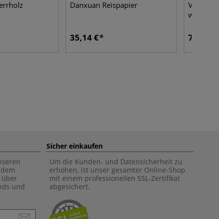
errholz
Danxuan Reispapier
VIARCO®
wasserlö
35,14 €
7,92 €
Sicher einkaufen
unseren
Um die Kunden- und Datensicherheit zu
f dem
erhöhen, ist unser gesamter Online-Shop
 über
mit einem professionellen SSL-Zertifikat
ends und
abgesichert.