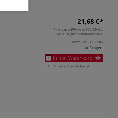
21,68 €
inklusive 20% bzw. 10% MwSt,
ggf. zuzüglich
Versandkosten
.
Bestell-Nr.
08-38506
Auf Lager.
In den Warenkorb
Artikel auf den Merkzettel