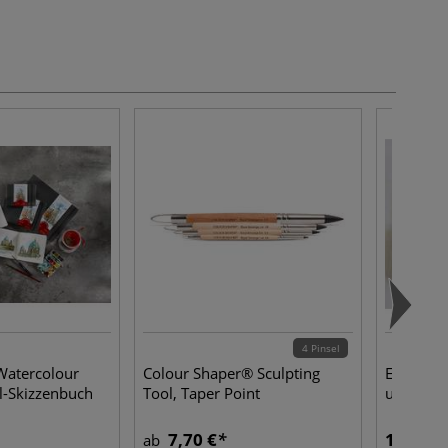
4 Pinsel
atercolour
Colour Shaper® Sculpting
ESPRIT C
l-Skizzenbuch
Tool, Taper Point
und Bild
7,70 €
16,08 €
ab