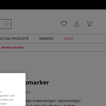
ALTIGE PRODUKTE
MARKEN
SALES
Service Center
ensity Farbmarker
0 Bewertungen
es
nsparenz und
Cookies auf
pitze für vielseitige Anwendungen. Gleichmäßiger
unsere
ignet für helle und dunkle Oberflächen.
Mehr