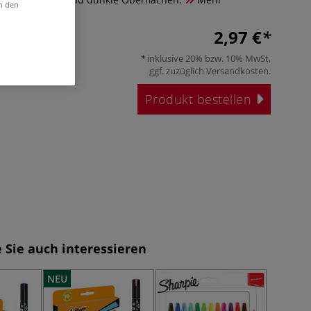
in den
2,97 €
inklusive 20% bzw. 10% MwSt,
ggf. zuzüglich
Versandkosten
.
Produkt bestellen
 Sie auch interessieren
NEU