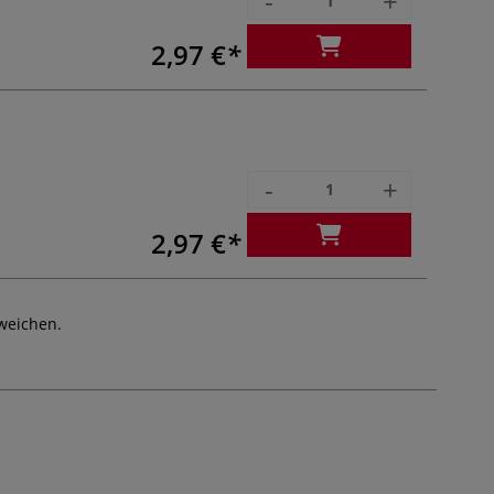
-
+
2,97 €
-
+
2,97 €
weichen.