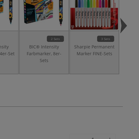
2 Sets
3 Sets
nsity
BIC® Intensity
Sharpie Permanent
Sharpi
4er-Set
Farbmarker, 8er-
Marker FINE-Sets
Marker,
Sets