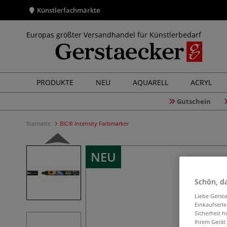
Künstlerfachmärkte
Europas größter Versandhandel für Künstlerbedarf
PRODUKTE
NEU
AQUARELL
ACRYL
Gutschein
Startseite
BIC® Intensity Farbmarker
NEU
Schön, da
Liebe Gerst
Einkaufserl
Sicherheit h
Ihrem Gerät