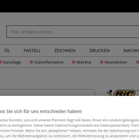
ÖL
PASTELL
ZEICHNEN
DRUCKEN
NACHH
Kataloge
Clairefontaine
Märkte
Newsletter
BIC® Int
ss Sie sich für uns entschieden haben!
aecker Kunden, uns und unseren Partnern liegt viel daran, Ihnen ein rundum gelungen
ebnis zu ermöglichen. Dabei haben Datenschutzgrundsätze wie Datensparsamkeit, Tra
öchste Priorität. Wenn Sie auf „Akzeptieren“ klicken, stimmen Sie der Speicherung von 
Marker mit Runds
 zu, um die Websitenavigation zu verbessern, die Websitenutzung zu analysieren und 
Farbauftrag, gee