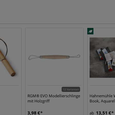
12 Varianten
RGM® EVO Modellierschlinge
Hahnemühle W
mit Holzgriff
Book, Aquarel
3,98 €
13,51 €
ab