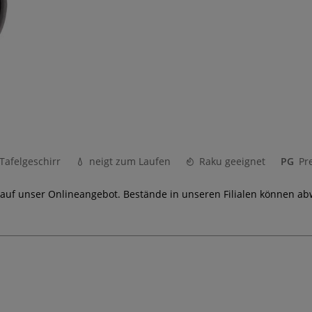
Tafelgeschirr
neigt zum Laufen
Raku geeignet
PG
Pr
 auf unser Onlineangebot. Bestände in unseren Filialen können ab