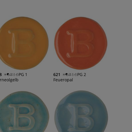
8
PG 1
621
PG 2
rneolgelb
Feueropal