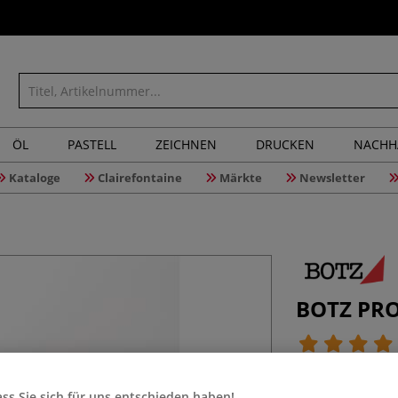
ÖL
PASTELL
ZEICHNEN
DRUCKEN
NACHH
Kataloge
Clairefontaine
Märkte
Newsletter
BOTZ PRO®
Diese Glasuren-S
ss Sie sich für uns entschieden haben!
Einsatzmöglichke