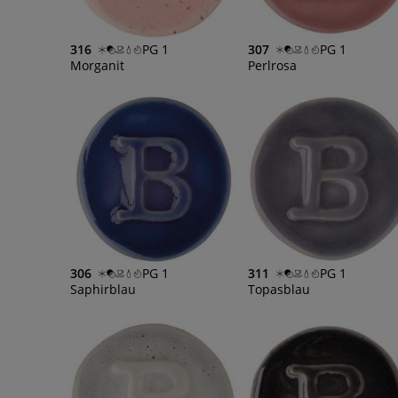
316
PG 1
307
PG 1
Morganit
Perlrosa
306
PG 1
311
PG 1
Saphirblau
Topasblau