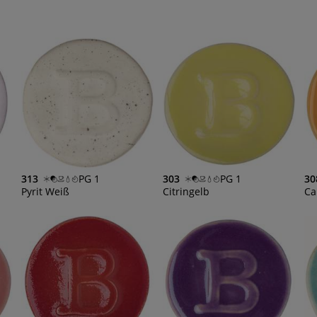
313
PG 1
303
PG 1
30
Pyrit Weiß
Citringelb
Ca