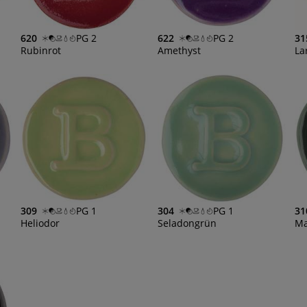
620
PG 2
622
PG 2
31
Rubinrot
Amethyst
La
309
PG 1
304
PG 1
31
Heliodor
Seladongrün
Ma