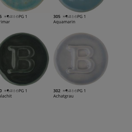
5
PG 1
305
PG 1
rimar
Aquamarin
0
PG 1
302
PG 1
lachit
Achatgrau