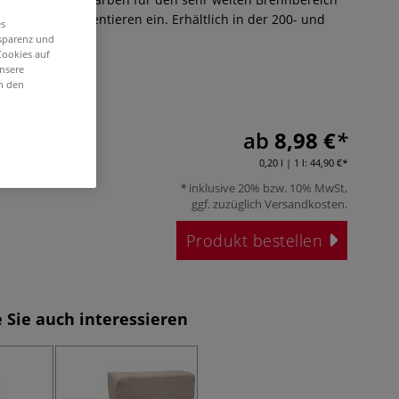
n zum Experimentieren ein. Erhältlich in der 200- und
es
Mehr
nsparenz und
Cookies auf
unsere
in den
ab
8,98 €
0,20 l | 1 l:
44,90 €
inklusive 20% bzw. 10% MwSt,
ggf. zuzüglich
Versandkosten
.
Produkt bestellen
 Sie auch interessieren