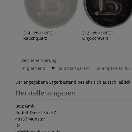
314
PG 1
312
PG 1
Rauchquarz
Onyxschwarz
Zeichenerklärung
glänzend
halbtransparent
empfohlen für 
Der angegebene Lagerbestand bezieht sich ausschließlich
Herstellerangaben
Botz GmbH
Rudolf-Diesel-Str. 57
48157 Münster
DE
info
@botz-glasuren.de