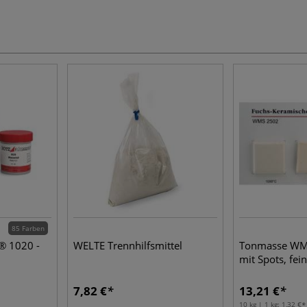
85 Farben
® 1020 -
WELTE Trennhilfsmittel
Tonmasse WM
mit Spots, fei
7,82 €
13,21 €
10 kg | 1 kg:
1,32 €