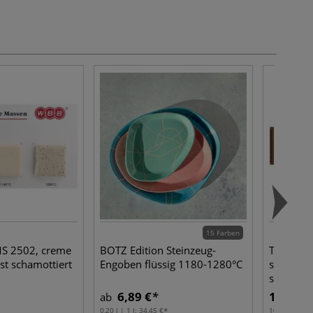
15 Farben
S 2502, creme
BOTZ Edition Steinzeug-
Tonmasse
nst schamottiert
Engoben flüssig 1180-1280°C
schwarzb
schamott
6,89 €
13,61 €
ab
0,20 l | 1 l:
34,45 €
10 kg | 1 kg: