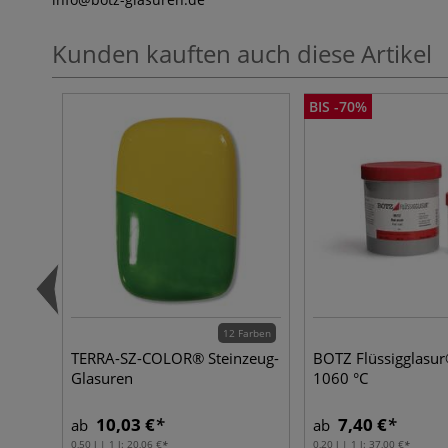
Kunden kauften auch diese Artikel
BIS -70%
12 Farben
TERRA-SZ-COLOR® Steinzeug-
BOTZ Flüssigglasur
Glasuren
1060 °C
10,03 €
7,40 €
ab
ab
0,50 l | 1 l:
20,06 €
0,20 l | 1 l:
37,00 €