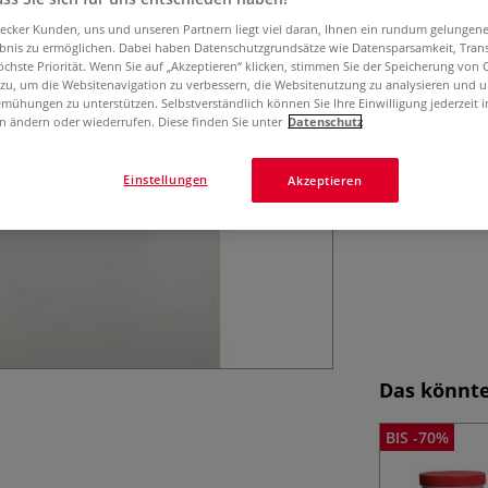
1020-1280°C lade
aecker Kunden, uns und unseren Partnern liegt viel daran, Ihnen ein rundum gelungen
800-ml-Dose.
ebnis zu ermöglichen. Dabei haben Datenschutzgrundsätze wie Datensparsamkeit, Tra
öchste Priorität. Wenn Sie auf „Akzeptieren“ klicken, stimmen Sie der Speicherung von 
 zu, um die Websitenavigation zu verbessern, die Websitenutzung zu analysieren und 
mühungen zu unterstützen. Selbstverständlich können Sie Ihre Einwilligung jederzeit 
n ändern oder wiederrufen. Diese finden Sie unter
Datenschutz
Einstellungen
Akzeptieren
Das könnte
BIS -70%