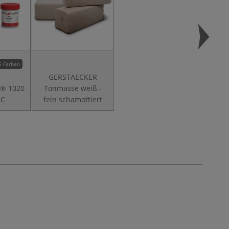
5 Farben
GERSTAECKER
r® 1020
Tonmasse weiß -
°C
fein schamottiert