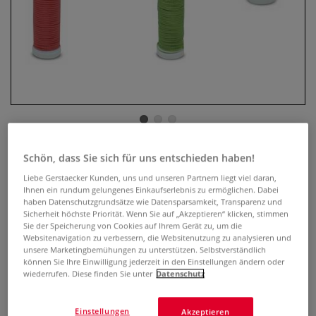
Baumwollfaden gewachst
Schön, dass Sie sich für uns entschieden haben!
Liebe Gerstaecker Kunden, uns und unseren Partnern liegt viel daran,
0 Bewertungen
Ihnen ein rundum gelungenes Einkaufserlebnis zu ermöglichen. Dabei
haben Datenschutzgrundsätze wie Datensparsamkeit, Transparenz und
Sicherheit höchste Priorität. Wenn Sie auf „Akzeptieren“ klicken, stimmen
Gewachste Baumwollkordel, rund Ø ca. 1mm. Geeignet für
Sie der Speicherung von Cookies auf Ihrem Gerät zu, um die
die Herstellung von Armbändern und Modeschmuck oder
Websitenavigation zu verbessern, die Websitenutzung zu analysieren und
anderen Dekorationen.
Mehr
unsere Marketingbemühungen zu unterstützen. Selbstverständlich
können Sie Ihre Einwilligung jederzeit in den Einstellungen ändern oder
wiederrufen. Diese finden Sie unter
Datenschutz
2,17 €
inklusive 20% bzw. 10% MwSt,
Einstellungen
Akzeptieren