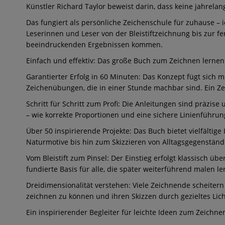
Künstler Richard Taylor beweist darin, dass keine jahrelan
Das fungiert als persönliche Zeichenschule für zuhause – 
Leserinnen und Leser von der Bleistiftzeichnung bis zur fe
beeindruckenden Ergebnissen kommen.
Einfach und effektiv: Das große Buch zum Zeichnen lernen
Garantierter Erfolg in 60 Minuten: Das Konzept fügt sich 
Zeichenübungen, die in einer Stunde machbar sind. Ein Zei
Schritt für Schritt zum Profi: Die Anleitungen sind präzise
– wie korrekte Proportionen und eine sichere Linienführung
Über 50 inspirierende Projekte: Das Buch bietet vielfälti
Naturmotive bis hin zum Skizzieren von Alltagsgegenstän
Vom Bleistift zum Pinsel: Der Einstieg erfolgt klassisch üb
fundierte Basis für alle, die später weiterführend malen l
Dreidimensionalität verstehen: Viele Zeichnende scheitern 
zeichnen zu können und ihren Skizzen durch gezieltes Lich
Ein inspirierender Begleiter für leichte Ideen zum Zeichn