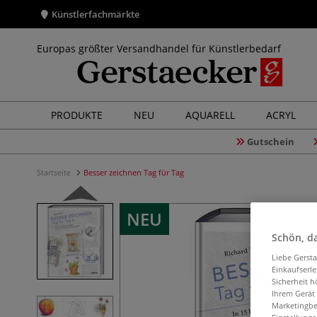
Künstlerfachmärkte
Europas größter Versandhandel für Künstlerbedarf
PRODUKTE
NEU
AQUARELL
ACRYL
Gutschein
Startseite
Besser zeichnen Tag für Tag
NEU
Schön, da
Liebe Gerst
Einkaufserl
Sicherheit h
Ihrem Gerät
Marketingbe