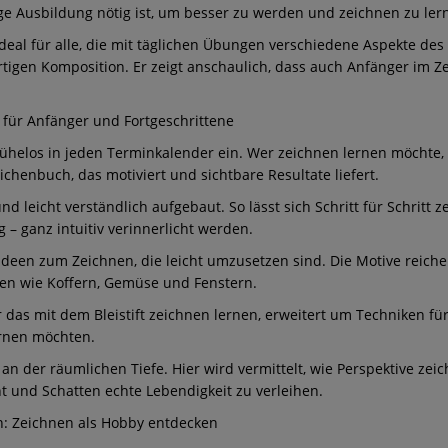
ge Ausbildung nötig ist, um besser zu werden und zeichnen zu lern
ideal für alle, die mit täglichen Übungen verschiedene Aspekte des
rtigen Komposition. Er zeigt anschaulich, dass auch Anfänger im Ze
 für Anfänger und Fortgeschrittene
mühelos in jeden Terminkalender ein. Wer zeichnen lernen möchte,
chenbuch, das motiviert und sichtbare Resultate liefert.
 und leicht verständlich aufgebaut. So lässt sich Schritt für Schrit
 – ganz intuitiv verinnerlicht werden.
ge Ideen zum Zeichnen, die leicht umzusetzen sind. Die Motive reic
den wie Koffern, Gemüse und Fenstern.
er das mit dem Bleistift zeichnen lernen, erweitert um Techniken fü
ernen möchten.
an der räumlichen Tiefe. Hier wird vermittelt, wie Perspektive zeic
t und Schatten echte Lebendigkeit zu verleihen.
en: Zeichnen als Hobby entdecken