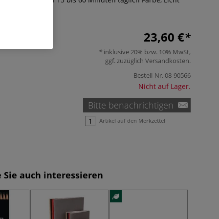
Mehr
23,60 €
inklusive 20% bzw. 10% MwSt,
ggf. zuzüglich
Versandkosten
.
Bestell-Nr.
08-90566
Nicht auf Lager.
Bitte benachrichtigen
Artikel auf den Merkzettel
 Sie auch interessieren