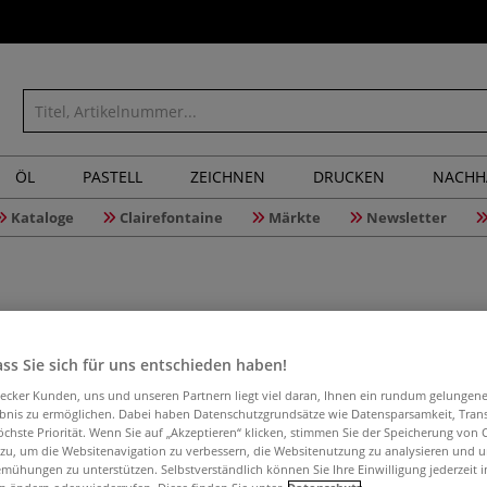
ÖL
PASTELL
ZEICHNEN
DRUCKEN
NACHH
Kataloge
Clairefontaine
Märkte
Newsletter
ss Sie sich für uns entschieden haben!
Besser ze
aecker Kunden, uns und unseren Partnern liegt viel daran, Ihnen ein rundum gelungen
ebnis zu ermöglichen. Dabei haben Datenschutzgrundsätze wie Datensparsamkeit, Tra
öchste Priorität. Wenn Sie auf „Akzeptieren“ klicken, stimmen Sie der Speicherung von 
 zu, um die Websitenavigation zu verbessern, die Websitenutzung zu analysieren und 
Mit kurzen tägli
mühungen zu unterstützen. Selbstverständlich können Sie Ihre Einwilligung jederzeit 
Schritt besser ze