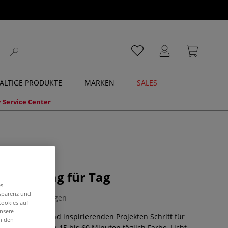
ALTIGE PRODUKTE
MARKEN
SALES
Service Center
ichnen Tag für Tag
es
nsparenz und
0 Bewertungen
Cookies auf
unsere
chen Übungen und inspirierenden Projekten Schritt für
in den
ichnen lernen. In 15 bis 60 Minuten täglich Farbe, Licht