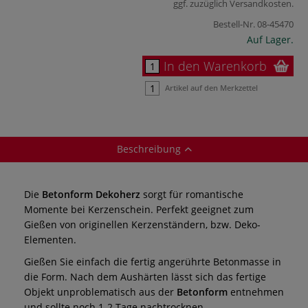
ggf. zuzüglich
Versandkosten
.
Bestell-Nr.
08-45470
Auf Lager.
In den Warenkorb
Artikel auf den Merkzettel
Beschreibung
Die
Betonform Dekoherz
sorgt für romantische
Momente bei Kerzenschein. Perfekt geeignet zum
Gießen von originellen Kerzenständern, bzw. Deko-
Elementen.
Gießen Sie einfach die fertig angerührte Betonmasse in
die Form. Nach dem Aushärten lässt sich das fertige
Objekt unproblematisch aus der
Betonform
entnehmen
und sollte noch 1-2 Tage nachtrocknen.