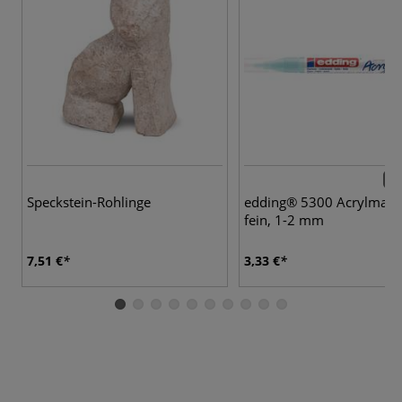
25 
Speckstein-Rohlinge
edding® 5300 Acrylmark
fein, 1-2 mm
7,51 €
3,33 €