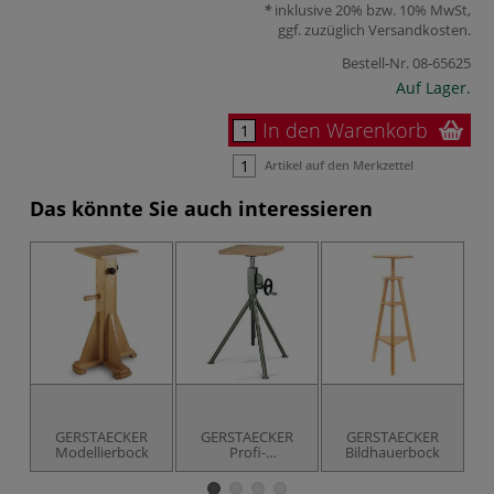
inklusive 20% bzw. 10% MwSt,
ggf. zuzüglich
Versandkosten
.
Bestell-Nr.
08-65625
Auf Lager.
In den Warenkorb
Artikel auf den Merkzettel
Das könnte Sie auch interessieren
GERSTAECKER
GERSTAECKER
GERSTAECKER
GE
Modellierbock
Profi-
Bildhauerbock
Modellierbock