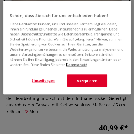
Schön, dass Sie sich für uns entschieden haben!
Liebe Gerstaecker Kunden, uns und unseren Partnern liegt viel daran,
Ihnen ein rundum gelungenes Einkaufserlebnis zu ermöglichen. Dabei
haben Datenschutzgrundsätze wie Datensparsamkeit, Transparenz und
Sicherheit höchste Priorität. Wenn Sie auf „Akzeptieren“ klicken, stimmen
Sie der Speicherung von Cookies auf Ihrem Gerät zu, um die
Websitenavigation zu verbessern, die Websitenutzung zu analysieren und
unsere Marketingbemühungen zu unterstützen. Selbstverständlich
können Sie Ihre Einwilligung jederzeit in den Einstellungen ändern oder
wiederrufen. Diese finden Sie unter
Datenschutz
Bildhauerkissen
0 Bewertungen
Einstellungen
Akzeptieren
Das Bildhauerkissen dämpft die Geräuschentwicklung bei
der Bearbeitung und schützt den Bildhauersockel. Gefertigt
aus robustem Canvas, mit Klettverschluss. Maße: ca. 45 cm
x 45 cm.
Mehr
40,99 €