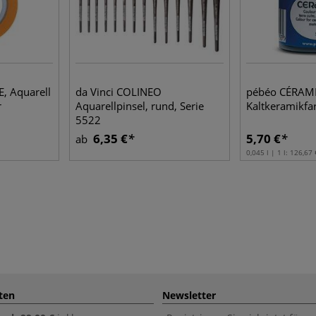
, Aquarell
da Vinci COLINEO
pébéo CÉRAM
r
Aquarellpinsel, rund, Serie
Kaltkeramikfa
5522
6,35 €
5,70 €
ab
0,045 l | 1 l:
126,67 
ten
Newsletter