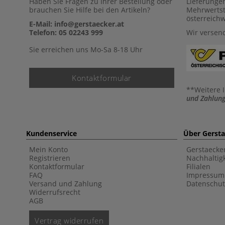
Haben Sie Fragen zu Ihrer Bestellung oder
Lieferunge
brauchen Sie Hilfe bei den Artikeln?
Mehrwertst
österreich
E-Mail: info@gerstaecker.at
Telefon: 05 02243 999
Wir versen
Sie erreichen uns Mo-Sa 8-18 Uhr
Kontaktformular
**Weitere 
und Zahlung
Kundenservice
Über Gerst
Mein Konto
Gerstaecke
Registrieren
Nachhaltigk
Kontaktformular
Filialen
FAQ
Impressum
Versand und Zahlung
Datenschut
Widerrufsrecht
AGB
Vertrag widerrufen