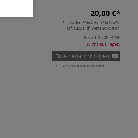
20,00 €
inklusive 20% bzw. 10% MwSt,
ggf. zuzüglich
Versandkosten
.
Bestell-Nr.
08-91242
Nicht auf Lager.
Bitte benachrichtigen
Artikel auf den Merkzettel