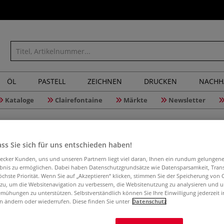
ÖL
PASTELL
ZEICHNEN
DRUCKEN
NACHH
Kataloge
Clairefontaine
Märkte
Newsletter
ss Sie sich für uns entschieden haben!
Blei- und 
aecker Kunden, uns und unseren Partnern liegt viel daran, Ihnen ein rundum gelungen
ebnis zu ermöglichen. Dabei haben Datenschutzgrundsätze wie Datensparsamkeit, Tra
öchste Priorität. Wenn Sie auf „Akzeptieren“ klicken, stimmen Sie der Speicherung von 
 zu, um die Websitenavigation zu verbessern, die Websitenutzung zu analysieren und 
mühungen zu unterstützen. Selbstverständlich können Sie Ihre Einwilligung jederzeit 
Von Selwyn Leamy
n ändern oder wiederrufen. Diese finden Sie unter
Datenschutz
16,8 x 21,6 cm. 
erkundet, wie Bl