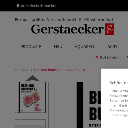
Künstlerfachmärkte
Europas größter Versandhandel für Künstlerbedarf
PRODUKTE
NEU
AQUARELL
ACRYL
Gutschein
Startseite
Blei- und Buntstift - Lust auf Kunst
Schön, da
Liebe Gerst
Einkaufserl
Sicherheit h
Ihrem Gerät
Marketingbe
Einstellunge