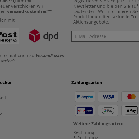
n
ab 99,00 €
inkl.
Registrieren Sie sich jetzt für 
euer verschicken wir
Newsletter und bleiben Sie au
weit
versandkostenfrei!
**
Laufenden. Wir informieren Sie
Produktneuheiten, aktuelle Tr
den mit
Aktionsangebote.
Newsletter
Informationen zu
Versandkosten
sarten
?
aecker
Zahlungsarten
r
eit
z
Weitere Zahlungsarten:
Rechnung
E-Rechnung