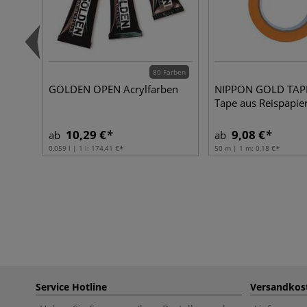
80 Farben
GOLDEN OPEN Acrylfarben
NIPPON GOLD TAPE
Tape aus Reispapie
10,29 €
9,08 €
ab
ab
0,059 l | 1 l:
174,41 €
50 m | 1 m:
0,18 €
Service Hotline
Versandkos