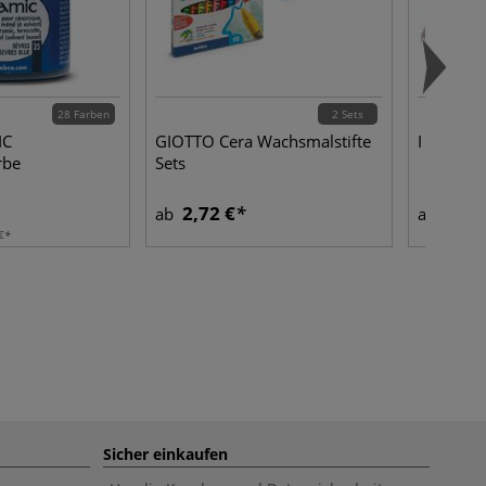
28 Farben
2 Sets
IC
GIOTTO Cera Wachsmalstifte
I LOVE A
rbe
Sets
2,72 €
8,24
ab
ab
€
Sicher einkaufen