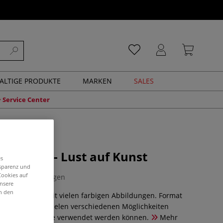
ALTIGE PRODUKTE
MARKEN
SALES
Service Center
Buntstift - Lust auf Kunst
es
nsparenz und
Cookies auf
0 Bewertungen
unsere
in den
. 128 Seiten, mit vielen farbigen Abbildungen. Format
Hier werden die vielen verschiedenen Möglichkeiten
ei- und Buntstifte verwendet werden können.
Mehr