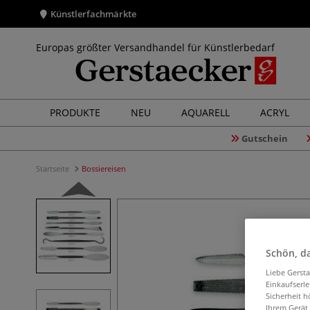
Künstlerfachmärkte
Europas größter Versandhandel für Künstlerbedarf
PRODUKTE
NEU
AQUARELL
ACRYL
Gutschein
Startseite
Bossiereisen
Schön, da
Liebe Gerst
Einkaufserl
Sicherheit h
Ihrem Gerät