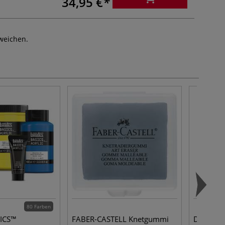
34,95 €
weichen.
80 Farben
SICS™
FABER-CASTELL Knetgummi
DERWENT 