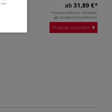
ab
31,89 €
in den
inklusive 20% bzw. 10% MwSt,
ggf. zuzüglich
Versandkosten
.
Produkt bestellen