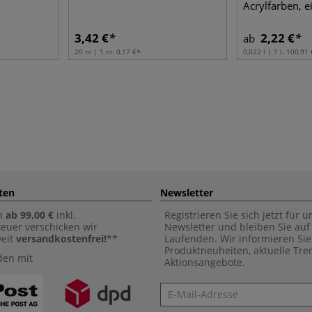
Acrylfarben, e
3,42 €
2,22 €
ab
20 m | 1 m:
0,17 €
0,022 l | 1 l:
100,91 
ten
Newsletter
n
ab 99,00 €
inkl.
Registrieren Sie sich jetzt für 
euer verschicken wir
Newsletter und bleiben Sie au
weit
versandkostenfrei!
**
Laufenden. Wir informieren Sie
Produktneuheiten, aktuelle Tr
den mit
Aktionsangebote.
Newsletter