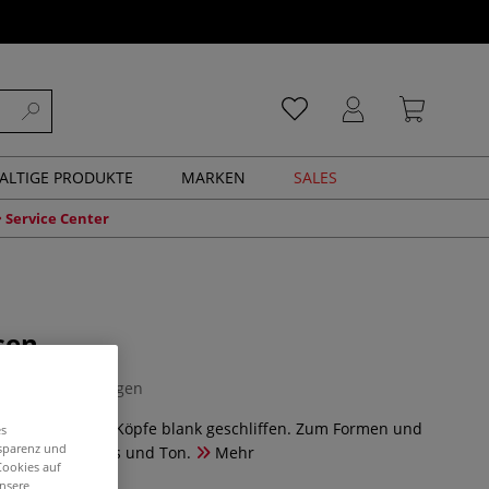
ALTIGE PRODUKTE
MARKEN
SALES
Service Center
sen
0 Bewertungen
andgeschmiedet, Köpfe blank geschliffen. Zum Formen und
es
nsparenz und
Sgraffito) von Gips und Ton.
Mehr
Cookies auf
unsere