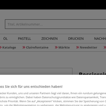
ÖL
PASTELL
ZEICHNEN
DRUCKEN
NACHH
Kataloge
Clairefontaine
Märkte
Newsletter
Bossierei
ss Sie sich für uns entschieden haben!
Bossiereisen, h
aecker Kunden, uns und unseren Partnern liegt viel daran, Ihnen ein rundum gelungen
ebnis zu ermöglichen. Dabei haben Datenschutzgrundsätze wie Datensparsamkeit, Tra
Gestalten (z. B. 
öchste Priorität. Wenn Sie auf „Akzeptieren“ klicken, stimmen Sie der Speicherung von 
 zu, um die Websitenavigation zu verbessern, die Websitenutzung zu analysieren und 