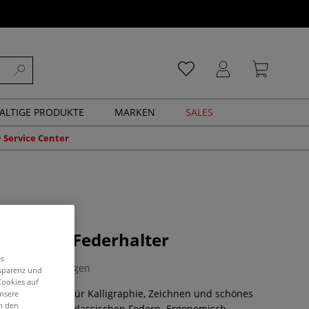
ALTIGE PRODUKTE
MARKEN
SALES
Service Center
aturholz-Federhalter
es
0 Bewertungen
nsparenz und
Cookies auf
halter ist ideal für Kalligraphie, Zeichnen und schönes
unsere
in den
tibel mit allen klassischen Federn. Ergonomisch