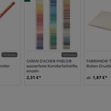
120 Farben
120 Farben
CARAN D'ACHE® PABLO®
FABRIANO® "R
stler-
wasserfeste Künstlerfarbstifte,
Bütten-Druckk
einzeln
2,31 €
1,87 €
ab