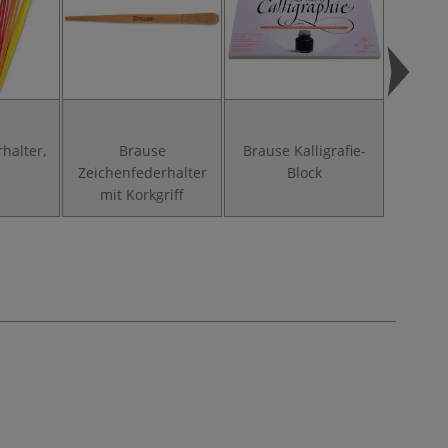
halter,
Brause
Brause Kalligrafie-
Brause
g
Zeichenfederhalter
Block
mit Korkgriff