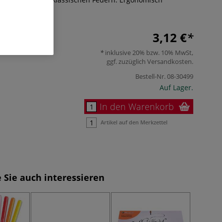
Mehr
3,12 €
inklusive 20% bzw. 10% MwSt,
ggf. zuzüglich
Versandkosten
.
Bestell-Nr.
08-30499
Auf Lager.
In den Warenkorb
Artikel auf den Merkzettel
 Sie auch interessieren