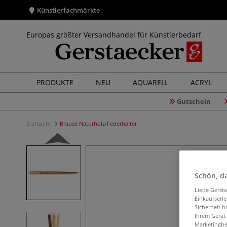
Künstlerfachmärkte
Europas größter Versandhandel für Künstlerbedarf
PRODUKTE
NEU
AQUARELL
ACRYL
Gutschein
Startseite
Brause Naturholz-Federhalter
Schön, da
Liebe Gerst
Einkaufserl
Sicherheit h
Ihrem Gerät
Marketingbe