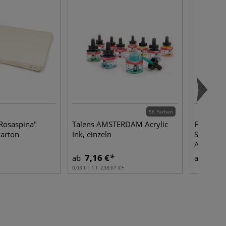
56 Farben
osaspina"
Talens AMSTERDAM Acrylic
FABRIAN
arton
Ink, einzeln
Studio, 
Aquarell
7,16 €
2,12
ab
ab
0,03 l | 1 l:
238,67 €