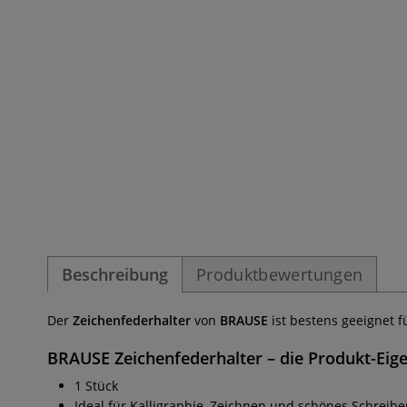
Beschreibung
Produktbewertungen
Der
Zeichenfederhalter
von
BRAUSE
ist bestens geeignet f
BRAUSE Zeichenfederhalter
– die Produkt-Eig
1 Stück
Ideal für Kalligraphie, Zeichnen und schönes Schreib