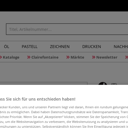
ÖL
PASTELL
ZEICHNEN
DRUCKEN
NACHH
Kataloge
Clairefontaine
Märkte
Newsletter
Brause N
ss Sie sich für uns entschieden haben!
aecker Kunden, uns und unseren Partnern liegt viel daran, Ihnen ein rundum gelungen
ebnis zu ermöglichen. Dabei haben Datenschutzgrundsätze wie Datensparsamkeit, Tra
öchste Priorität. Wenn Sie auf „Akzeptieren“ klicken, stimmen Sie der Speicherung von 
Der Brause Feder
 zu, um die Websitenavigation zu verbessern, die Websitenutzung zu analysieren und 
mühungen zu unterstützen. Selbstverständlich können Sie Ihre Einwilligung jederzeit 
Schreiben. Kompa