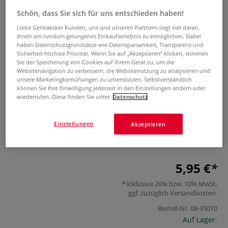
Schön, dass Sie sich für uns entschieden haben!
Liebe Gerstaecker Kunden, uns und unseren Partnern liegt viel daran,
Ihnen ein rundum gelungenes Einkaufserlebnis zu ermöglichen. Dabei
haben Datenschutzgrundsätze wie Datensparsamkeit, Transparenz und
Sicherheit höchste Priorität. Wenn Sie auf „Akzeptieren“ klicken, stimmen
Sie der Speicherung von Cookies auf Ihrem Gerät zu, um die
Websitenavigation zu verbessern, die Websitenutzung zu analysieren und
unsere Marketingbemühungen zu unterstützen. Selbstverständlich
Butterer Stempel "Handarbeit"
können Sie Ihre Einwilligung jederzeit in den Einstellungen ändern oder
wiederrufen. Diese finden Sie unter
Datenschutz
0 Bewertungen
Einstellungen
Akzeptieren
Robuster Butterer Stempel mit idealer Größe zum Basteln,
Smashbook und Scrapbooking.
Mehr
5,95 €
inklusive 20% bzw. 10% MwSt,
ggf. zuzüglich
Versandkosten
.
Bestell-Nr.
08-35010
Auf Lager.