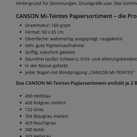
Hintergrund für Zeichnungen, Druckgrafik usw. Das Sortim
CANSON Mi-Teintes Papiersortiment
– die Pro
Grammatur: 160 g/qm
Format: 50 x 65 cm
Oberfläche: wabenartig ausgeprägt, raugekörnt
Sehr gute Pigmentaufnahme
Griffig, natürlich geleimt
Säurefrei (außer Schwarz), licht- und alterungsbestän
In der Masse gefärbt
Jeder Bogen mit Blindprägung „CANSON MI-TEINTES"
Das
CANSON Mi-Teintes Papiersortiment
enthält je 2 
490 Hellblau
426 Rotgrau meliert
122 Grau
354 Blaugrau meliert
429 Rauchgrau
340 Antik
343 Hellgrau