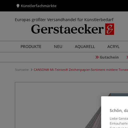
Künstlerfachmärkte
Europas größter Versandhandel für Künstlerbedarf
PRODUKTE
NEU
AQUARELL
ACRYL
Gutschein
Startseite
CANSON® Mi-Teintes® Zeichenpapier-Sortiment mittlere Tonwe
Schön, da
Liebe Gerst
Einkaufserl