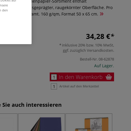
Cookies auf
Teintes® Zeichenpapier-Sortiment enthält
unsere
t wabenartig ausgeprägter, raugekörnter Oberfläche. Pro
in den
20 Bogen insgesamt. 160 g/qm, Format 50 x 65 cm.
34,28 €
inklusive 20% bzw. 10% MwSt,
ggf. zuzüglich
Versandkosten
.
Bestell-Nr.
08-62878
Auf Lager.
In den Warenkorb
Artikel auf den Merkzettel
 Sie auch interessieren