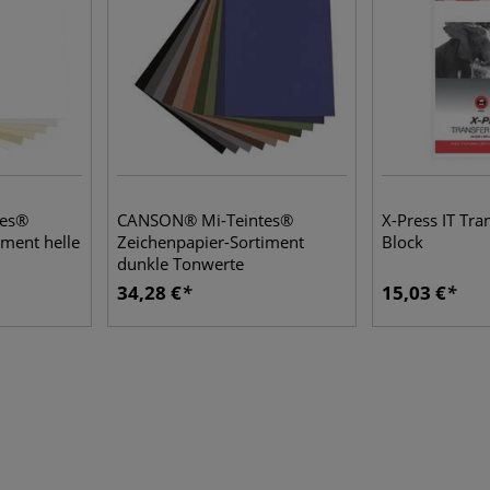
tes®
CANSON® Mi-Teintes®
X-Press IT Tra
iment helle
Zeichenpapier-Sortiment
Block
dunkle Tonwerte
34,28 €
15,03 €