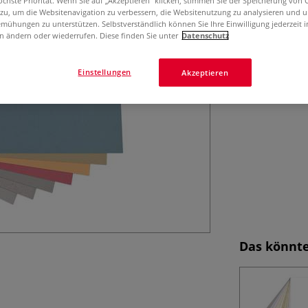
öchste Priorität. Wenn Sie auf „Akzeptieren“ klicken, stimmen Sie der Speicherung von 
Das CANSON® Mi-
 zu, um die Websitenavigation zu verbessern, die Websitenutzung zu analysieren und 
Zeichenpapier mi
mühungen zu unterstützen. Selbstverständlich können Sie Ihre Einwilligung jederzeit 
Farbe 2 Bogen = 
n ändern oder wiederrufen. Diese finden Sie unter
Datenschutz
Mehr
Einstellungen
Akzeptieren
Das könnte