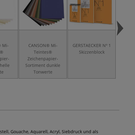
 Mi-
CANSON® Mi-
GERSTAECKER Nº 1
GERST
s®
Teintes®
Skizzenblock
Zei
pier-
Zeichenpapier-
helle
Sortiment dunkle
te
Tonwerte
tell, Gouache, Aquarell, Acryl, Siebdruck und als