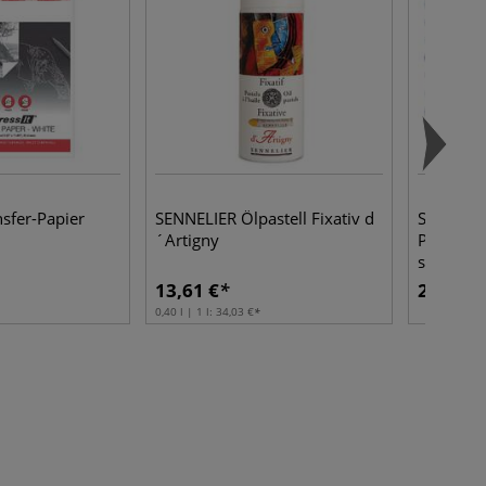
nsfer-Papier
SENNELIER Ölpastell Fixativ d
SAKURA®
´Artigny
Präzision
schwarz,
13,61 €
2,92 €
0,40 l | 1 l:
34,03 €