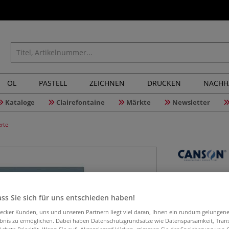
ÖL
PASTELL
ZEICHNEN
DRUCKEN
NACHH
Kataloge
Clairefontaine
Märkte
Newsletter
rte
CANSON® 
Sortimen
ss Sie sich für uns entschieden haben!
aecker Kunden, uns und unseren Partnern liegt viel daran, Ihnen ein rundum gelungen
ebnis zu ermöglichen. Dabei haben Datenschutzgrundsätze wie Datensparsamkeit, Tra