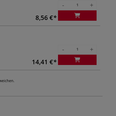
-
+
8,56 €
-
+
14,41 €
weichen.