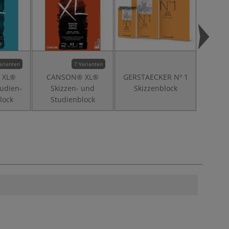
arianten
7 Varianten
 XL®
CANSON® XL®
GERSTAECKER Nº 1
CANS
tudien-
Skizzen- und
Skizzenblock
Spiral
lock
Studienblock