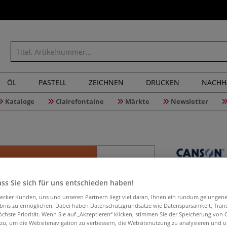
ÖL
PASTELL
ZEICHNEN
DRUCKEN
NACHH
Kataloge
Clairefontaine
Märkte
Newsletter
CANSON® 
ss Sie sich für uns entschieden haben!
Studienb
aecker Kunden, uns und unseren Partnern liegt viel daran, Ihnen ein rundum gelungen
ebnis zu ermöglichen. Dabei haben Datenschutzgrundsätze wie Datensparsamkeit, Tra
öchste Priorität. Wenn Sie auf „Akzeptieren“ klicken, stimmen Sie der Speicherung von 
 zu, um die Websitenavigation zu verbessern, die Websitenutzung zu analysieren und 