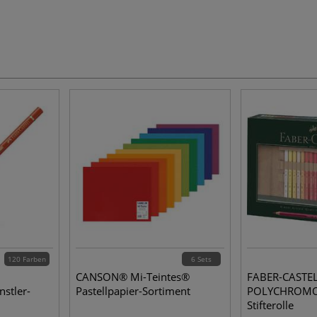
120 Farben
6 Sets
CANSON® Mi-Teintes®
FABER-CASTE
stler-
Pastellpapier-Sortiment
POLYCHROMOS-
Stifterolle