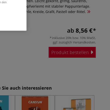
m, hohes Volumen. Leicht gekörnt, griffig, säurefrei,
in den
ungsbeständig. Kopfverleimt mit stabiler Pappunterlage.
mit Farbstift, Kohle, Kreide, Grafit, Pastell oder Rötel.
ab
8,56 €
inklusive 20% bzw. 10% MwSt,
ggf. zuzüglich
Versandkosten
.
Produkt bestellen
 Sie auch interessieren