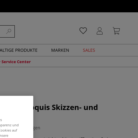
ALTIGE PRODUKTE
MARKEN
SALES
Service Center
XL® Croquis Skizzen- und
lock
es
nsparenz und
0 Bewertungen
Cookies auf
unsere