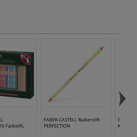
LL
FABER-CASTELL Radierstift
GERSTAE
Farbstift,
PERFECTION
Keilrah