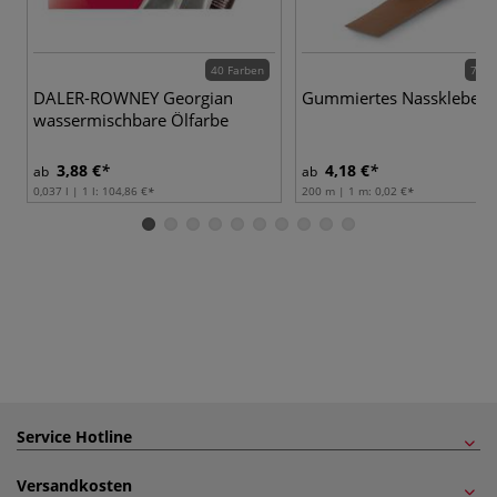
40 Farben
7 Va
DALER-ROWNEY Georgian
Gummiertes Nassklebeb
wassermischbare Ölfarbe
3,88 €
4,18 €
ab
ab
0,037 l | 1 l:
104,86 €
200 m | 1 m:
0,02 €
Service Hotline
Versandkosten