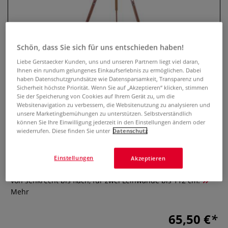
Schön, dass Sie sich für uns entschieden haben!
Liebe Gerstaecker Kunden, uns und unseren Partnern liegt viel daran,
Ihnen ein rundum gelungenes Einkaufserlebnis zu ermöglichen. Dabei
haben Datenschutzgrundsätze wie Datensparsamkeit, Transparenz und
Sicherheit höchste Priorität. Wenn Sie auf „Akzeptieren“ klicken, stimmen
Sie der Speicherung von Cookies auf Ihrem Gerät zu, um die
Websitenavigation zu verbessern, die Websitenutzung zu analysieren und
CAPPELLETTO Feldstaffelei CS1
unsere Marketingbemühungen zu unterstützen. Selbstverständlich
können Sie Ihre Einwilligung jederzeit in den Einstellungen ändern oder
aus Buchenholz
wiederrufen. Diese finden Sie unter
Datenschutz
0 Bewertungen
Einstellungen
Akzeptieren
Stabile Feldstaffelei aus geöltem Buchenholz – verstellbar
von senkrecht bis flach, für zwei Leinwände bis 112 cm.
Mehr
65,50 €