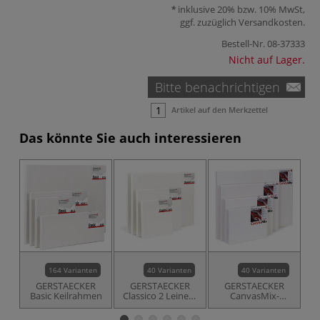
inklusive 20% bzw. 10% MwSt,
ggf. zuzüglich
Versandkosten
.
Bestell-Nr.
08-37333
Nicht auf Lager.
Bitte benachrichtigen
Artikel auf den Merkzettel
Das könnte Sie auch interessieren
164 Varianten
40 Varianten
40 Varianten
GERSTAECKER
GERSTAECKER
GERSTAECKER
Basic Keilrahmen
Classico 2 Leinen-
CanvasMix-
Keilrahmen
Keilrahmen
Keilrahmen,