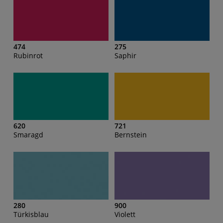
474
275
Rubinrot
Saphir
620
721
Smaragd
Bernstein
280
900
Türkisblau
Violett