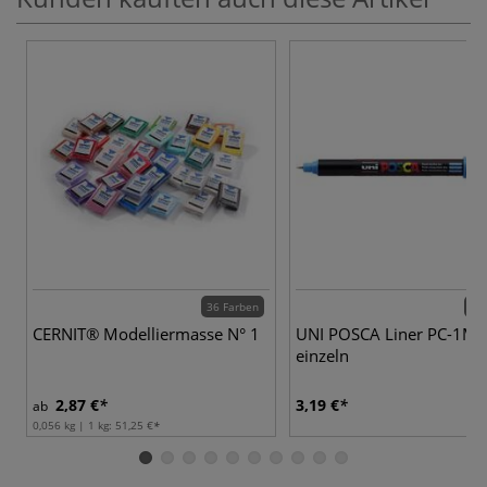
36 Farben
22 
CERNIT® Modelliermasse N° 1
UNI POSCA Liner PC-1MR
einzeln
2,87 €
3,19 €
ab
0,056 kg | 1 kg:
51,25 €