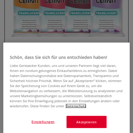
Schön, dass Sie sich für uns entschieden haben!
CERNIT® Modelliermasse
Liebe Gerstaecker Kunden, uns und unseren Partnern liegt viel daran,
Ihnen ein rundum gelungenes Einkaufserlebnis zu ermöglichen. Dabei
Translucent
haben Datenschutzgrundsätze wie Datensparsamkeit, Transparenz und
Sicherheit höchste Priorität. Wenn Sie auf „Akzeptieren“ klicken, stimmen
Sie der Speicherung von Cookies auf Ihrem Gerät zu, um die
0 Bewertungen
Websitenavigation zu verbessern, die Websitenutzung zu analysieren und
unsere Marketingbemühungen zu unterstützen. Selbstverständlich
CERNIT Modelliermasse Translucent ist eine Polymerclay
können Sie Ihre Einwilligung jederzeit in den Einstellungen ändern oder
Modelliermasse in transluzenten Farben. Härtet im
wiederrufen. Diese finden Sie unter
Datenschutz
Backofen bei 130 Grad. Farben untereinander mischbar. In
unterschiedlichen Größen und vielen verschiedenen Farben
Einstellungen
Akzeptieren
erhältlich.
Mehr