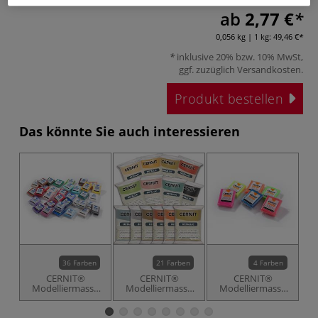
ab
2,77 €
0,056 kg | 1 kg:
49,46 €
inklusive 20% bzw. 10% MwSt,
ggf. zuzüglich
Versandkosten
.
Produkt bestellen
Das könnte Sie auch interessieren
36 Farben
21 Farben
4 Farben
CERNIT®
CERNIT®
CERNIT®
Modelliermasse
Modelliermasse
Modelliermasse
M
N° 1
Metallic
Neon