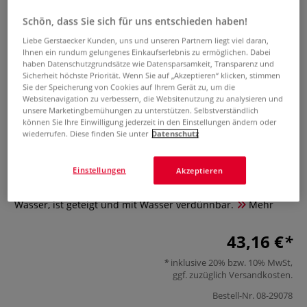
Schön, dass Sie sich für uns entschieden haben!
Liebe Gerstaecker Kunden, uns und unseren Partnern liegt viel daran,
Ihnen ein rundum gelungenes Einkaufserlebnis zu ermöglichen. Dabei
haben Datenschutzgrundsätze wie Datensparsamkeit, Transparenz und
Sicherheit höchste Priorität. Wenn Sie auf „Akzeptieren“ klicken, stimmen
Sie der Speicherung von Cookies auf Ihrem Gerät zu, um die
Websitenavigation zu verbessern, die Websitenutzung zu analysieren und
unsere Marketingbemühungen zu unterstützen. Selbstverständlich
CHARBONNEL Poliment Rot
können Sie Ihre Einwilligung jederzeit in den Einstellungen ändern oder
wiederrufen. Diese finden Sie unter
Datenschutz
0 Bewertungen
Einstellungen
Akzeptieren
Zur Vorbehandlung von Untergründen beim Anlegen von
Blattgold. Poliment Rot enthält reine Tonerde, Oxyd und
Wasser, ist geteigt und mit Wasser verdünnbar.
Mehr
43,16 €
inklusive 20% bzw. 10% MwSt,
ggf. zuzüglich
Versandkosten
.
Bestell-Nr.
08-29078