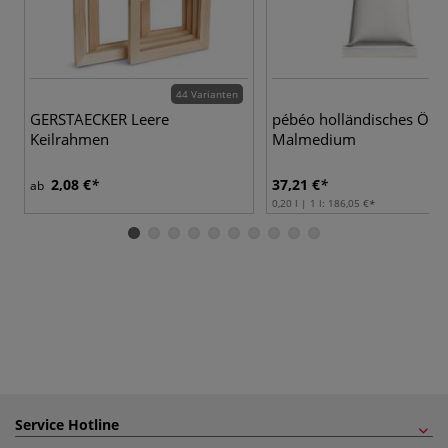
44 Varianten
GERSTAECKER Leere
pébéo holländisches Öl-
Keilrahmen
Malmedium
2,08 €
37,21 €
ab
0,20 l | 1 l:
186,05 €
Service Hotline