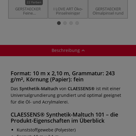
22 Farben
GERSTAECKER
I LOVE ART Öko-
GERSTAECKER
Feine
Pinselreiniger
Ölmalpinsel rund
T
Künstlerölfarbe
Vernissage
Beschreibung
Format: 10 m x 2,10 m, Grammatur: 243
g/m², Körnung (Papier): fein
Das
Synthetik-Maltuch
von
CLAESSENS®
ist mit einer
Universalgrundierung grundiert und optimal geeignet
für die Öl- und Acrylmalerei.
CLAESSENS® Synthetik-Maltuch
101
– die
Produkt-Eigenschaften im Überblick
Kunststoffgewebe (Polyester)