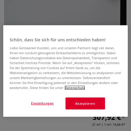
Schön, dass Sie sich für uns entschieden haben!
Liebe Gerstaecker Kunden, uns und unseren Partnern liegt viel daran,
CLAESSENS® Synthetik-Maltuch
Ihnen ein rundum gelungenes Einkaufserlebnis zu ermöglichen. Dabei
101
haben Datenschutzgrundsätze wie Datensparsamkeit, Transparenz und
Sicherheit höchste Priorität. Wenn Sie auf „Akzeptieren“ klicken, stimmen
Sie der Speicherung von Cookies auf Ihrem Gerät zu, um die
0 Bewertungen
Websitenavigation zu verbessern, die Websitenutzung zu analysieren und
unsere Marketingbemühungen zu unterstützen. Selbstverständlich
Das CLAESSENS® Synthetik-Maltuch 101 mit
können Sie Ihre Einwilligung jederzeit in den Einstellungen ändern oder
wiederrufen. Diese finden Sie unter
Datenschutz
Universalgrundierung. Ideal für Öl und Acryl.
Kunststoffgewebe (Polyester), ca. 243 g/qm, sehr feine
Struktur. Format: 10 m x 2,1 m.
Mehr
Einstellungen
Akzeptieren
307,92 €
21 m² | 1 m²:
14,66 €