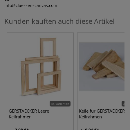
info
@claessenscanvas.com
Kunden kauften auch diese Artikel
44 Varianten
3 Va
GERSTAECKER Leere
Keile für GERSTAECKER L
Keilrahmen
Keilrahmen
2,08 €
0,91 €