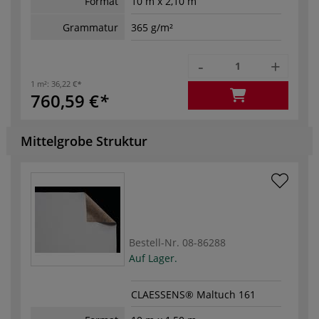
Format
10 m x 2,10 m
Grammatur
365 g/m²
-
+
1 m²:
36,22 €
760,59 €
Mittelgrobe Struktur
Bestell-Nr.
08-86288
Auf Lager.
CLAESSENS® Maltuch 161