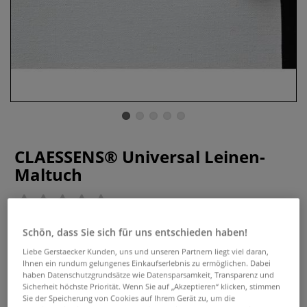
CLAESSENS® Universal Leinen-
Maltuch
0 Bewertungen
Das CLAESSENS® Universal Leinen-Maltuch ist
Schön, dass Sie sich für uns entschieden haben!
hervorragend geeignet für die Acryl- und Ölmalerei.
Liebe Gerstaecker Kunden, uns und unseren Partnern liegt viel daran,
Leinengewebe, Format: 10 m x 2,1 m. Erhältlich in
Ihnen ein rundum gelungenes Einkaufserlebnis zu ermöglichen. Dabei
verschiedenen Ausführungen.
Mehr
haben Datenschutzgrundsätze wie Datensparsamkeit, Transparenz und
Sicherheit höchste Priorität. Wenn Sie auf „Akzeptieren“ klicken, stimmen
Sie der Speicherung von Cookies auf Ihrem Gerät zu, um die