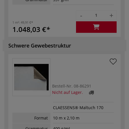
-
+
1 m²:
49,91 €
1.048,03 €
Schwere Gewebestruktur
Bestell-Nr.
08-86291
Nicht auf Lager.
CLAESSENS® Maltuch 170
Format
10 m x 2,10 m
Grammatur
400 g/m²