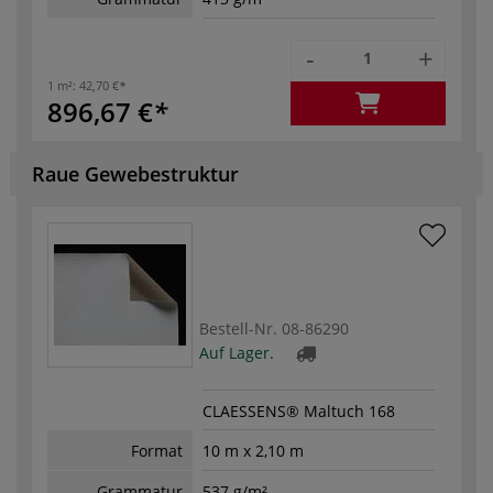
-
+
1 m²:
42,70 €
896,67 €
Raue Gewebestruktur
Bestell-Nr.
08-86290
Auf Lager.
CLAESSENS® Maltuch 168
Format
10 m x 2,10 m
Grammatur
537 g/m²