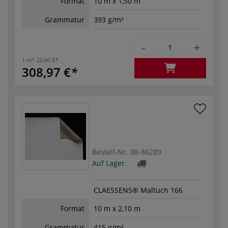
Format
10 m x 1,50 m
Grammatur
393 g/m²
-
+
1 m²:
20,60 €
308,97 €
Bestell-Nr.
08-86289
Auf Lager.
CLAESSENS® Maltuch 166
Format
10 m x 2,10 m
Grammatur
415 g/m²