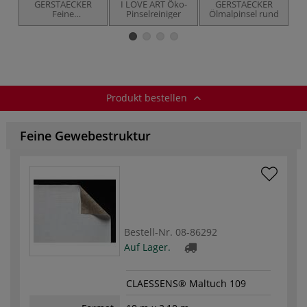
GERSTAECKER
I LOVE ART Öko-
GERSTAECKER
Feine
Pinselreiniger
Ölmalpinsel rund
T
Künstlerölfarbe
Vernissage
Produkt bestellen
Feine Gewebestruktur
Bestell-Nr.
08-86292
Auf Lager.
CLAESSENS® Maltuch 109