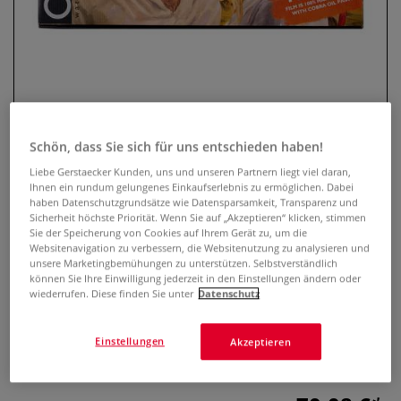
Schön, dass Sie sich für uns entschieden haben!
Liebe Gerstaecker Kunden, uns und unseren Partnern liegt viel daran,
Ihnen ein rundum gelungenes Einkaufserlebnis zu ermöglichen. Dabei
COBRA Artist Ölfarben „The
haben Datenschutzgrundsätze wie Datensparsamkeit, Transparenz und
Sicherheit höchste Priorität. Wenn Sie auf „Akzeptieren“ klicken, stimmen
Peasants“-Set, Portrait
Sie der Speicherung von Cookies auf Ihrem Gerät zu, um die
Websitenavigation zu verbessern, die Websitenutzung zu analysieren und
0 Bewertungen
unsere Marketingbemühungen zu unterstützen. Selbstverständlich
können Sie Ihre Einwilligung jederzeit in den Einstellungen ändern oder
wiederrufen. Diese finden Sie unter
Datenschutz
COBRA Artist „The Peasants“ Porträtset enthält hochwertige
wassermischbare Ölfarben. Die Farbauswahl wurde von
dem Film „The Peasants“ inspiriert. Inhalt 10 x 40-ml-Tuben.
Einstellungen
Akzeptieren
Mehr