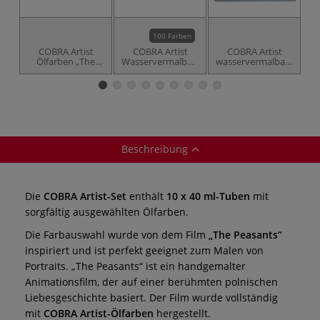
100 Farben
COBRA Artist
COBRA Artist
COBRA Artist
Ölfarben „The
Wasservermalbare
wasservermalbare
wa
Peasants“-Set,
Ölfarbe, einzeln
Ölfarben, 14-
Ölfa
Landschaft
teiliges Geschenk-
Set
Beschreibung
Die
COBRA Artist-Set
enthält
10 x 40 ml-Tuben
mit
sorgfältig ausgewählten Ölfarben.
Die Farbauswahl wurde von dem Film
„The Peasants“
inspiriert und ist perfekt geeignet zum Malen von
Portraits. „The Peasants“ ist ein handgemalter
Animationsfilm, der auf einer berühmten polnischen
Liebesgeschichte basiert. Der Film wurde vollständig
mit
COBRA Artist-Ölfarben
hergestellt.