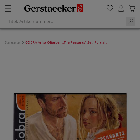
Startseite
COBRA Artist Ölfarben „The Peasants“-Set, Portrait