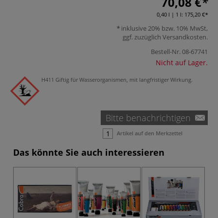
70,08 €
0,40 l | 1 l:
175,20 €
inklusive 20% bzw. 10% MwSt,
ggf. zuzüglich
Versandkosten
.
Bestell-Nr.
08-67741
Nicht auf Lager.
H411 Giftig für Wasserorganismen, mit langfristiger Wirkung.
Bitte benachrichtigen
Artikel auf den Merkzettel
Das könnte Sie auch interessieren