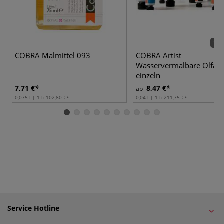
100 
COBRA Malmittel 093
COBRA Artist
Wasservermalbare Ölfarb
einzeln
7,71 €
8,47 €
ab
0,075 l | 1 l:
102,80 €
0,04 l | 1 l:
211,75 €
Service Hotline