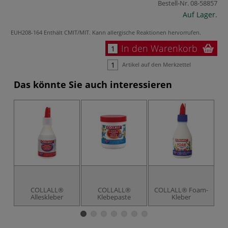
Bestell-Nr.
08-58857
Auf Lager.
EUH208-164 Enthält CMIT/MIT. Kann allergische Reaktionen hervorrufen.
In den Warenkorb
Artikel auf den Merkzettel
Das könnte Sie auch interessieren
-7
COLLALL®
COLLALL®
COLLALL® Foam-
C
Alleskleber
Klebepaste
Kleber