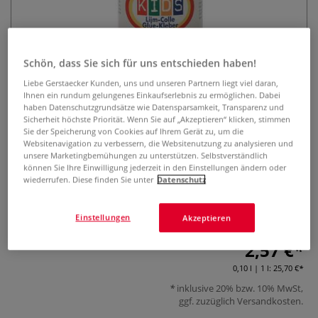
Schön, dass Sie sich für uns entschieden haben!
Liebe Gerstaecker Kunden, uns und unseren Partnern liegt viel daran,
Ihnen ein rundum gelungenes Einkaufserlebnis zu ermöglichen. Dabei
haben Datenschutzgrundsätze wie Datensparsamkeit, Transparenz und
Sicherheit höchste Priorität. Wenn Sie auf „Akzeptieren“ klicken, stimmen
COLLALL® KIDS Kinderkleber
Sie der Speicherung von Cookies auf Ihrem Gerät zu, um die
Websitenavigation zu verbessern, die Websitenutzung zu analysieren und
0 Bewertungen
unsere Marketingbemühungen zu unterstützen. Selbstverständlich
können Sie Ihre Einwilligung jederzeit in den Einstellungen ändern oder
wiederrufen. Diese finden Sie unter
Datenschutz
COLLALL® KIDS Kinderkleber ist ideal zum Kleben von
verschiedenen Materialien. Geeignet für Kinder ab 3 Jahren.
Inhalt: 100 ml.
Mehr
Einstellungen
Akzeptieren
2,57 €
0,10 l | 1 l:
25,70 €
inklusive 20% bzw. 10% MwSt,
ggf. zuzüglich
Versandkosten
.