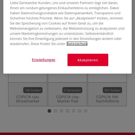
inklusive 20% bzw. 10% MwSt,
Liebe Gerstaecker Kunden, uns und unseren Partnern liegt viel daran,
ggf. zuzüglich
Versandkosten
.
Ihnen ein rundum gelungenes Einkaufserlebnis zu ermöglichen. Dabei
haben Datenschutzgrundsätze wie Datensparsamkeit, Transparenz und
Sicherheit höchste Priorität. Wenn Sie auf „Akzeptieren“ klicken, stimmen
Produkt bestellen
Sie der Speicherung von Cookies auf Ihrem Gerät zu, um die
Websitenavigation zu verbessern, die Websitenutzung zu analysieren und
Das könnte Sie auch interessieren
unsere Marketingbemühungen zu unterstützen. Selbstverständlich
können Sie Ihre Einwilligung jederzeit in den Einstellungen ändern oder
wiederrufen. Diese finden Sie unter
Datenschutz
Einstellungen
Akzeptieren
180 Farben
2 Varianten
357 Farben
COPIC® ciao
COPIC® ciao
COPIC® INK
C
Einzelmarker
Marker Pad
Nachfülltinte