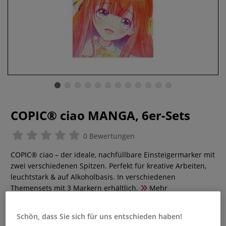
COPIC® ciao MANGA, 6er-Sets
0 Bewertungen
COPIC® ciao – der ideale, nachfüllbare Einsteigermarker mit
zwei verschiedenen Spitzen. Perfekt für kreative Arbeiten,
leuchtstark & auf Alkoholbasis. In verschiedenen
Themensets mit 3 Markern erhältlich.
Mehr
23,08 €
Schön, dass Sie sich für uns entschieden haben!