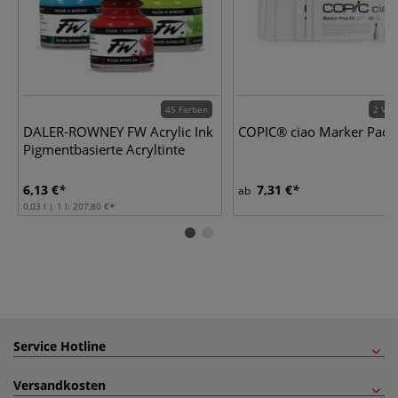
45 Farben
2 Var
DALER-ROWNEY FW Acrylic Ink
COPIC® ciao Marker Pad
Pigmentbasierte Acryltinte
6,13 €
7,31 €
ab
0,03 l | 1 l:
207,80 €
Service Hotline
Versandkosten