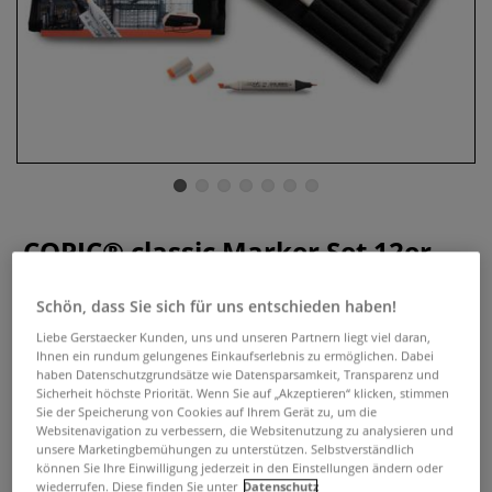
COPIC® classic Marker Set 12er
Architektur-Farben im Wallet
Schön, dass Sie sich für uns entschieden haben!
0 Bewertungen
Liebe Gerstaecker Kunden, uns und unseren Partnern liegt viel daran,
Ihnen ein rundum gelungenes Einkaufserlebnis zu ermöglichen. Dabei
COPICs sind Marktführer unter den Layout-Markern.
haben Datenschutzgrundsätze wie Datensparsamkeit, Transparenz und
Erhältlich im praktischen Wallet mit 12 Stiften.
Mehr
Sicherheit höchste Priorität. Wenn Sie auf „Akzeptieren“ klicken, stimmen
Sie der Speicherung von Cookies auf Ihrem Gerät zu, um die
Websitenavigation zu verbessern, die Websitenutzung zu analysieren und
77,94 €
unsere Marketingbemühungen zu unterstützen. Selbstverständlich
können Sie Ihre Einwilligung jederzeit in den Einstellungen ändern oder
inklusive 20% bzw. 10% MwSt,
wiederrufen. Diese finden Sie unter
Datenschutz