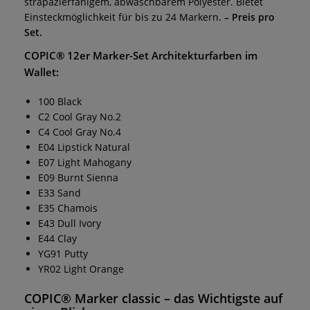
strapazierfähigem, abwaschbarem Polyester. Bietet
Einsteckmöglichkeit für bis zu 24 Markern.
– Preis pro
Set.
COPIC® 12er Marker-Set Architekturfarben im
Wallet:
100 Black
C2 Cool Gray No.2
C4 Cool Gray No.4
E04 Lipstick Natural
E07 Light Mahogany
E09 Burnt Sienna
E33 Sand
E35 Chamois
E43 Dull Ivory
E44 Clay
YG91 Putty
YR02 Light Orange
COPIC® Marker classic
– das Wichtigste auf