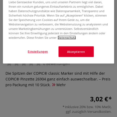
Liebe Gerstaecker Kunden, uns und unseren Partnern liegt viel daran,
Ihnen ein rundum gelungenes Einkaufserlebnis zu ermöglichen. Dabei
haben Datenschutzgrundsätze wie Datensparsamkeit, Transparenz und
Sicherheit höchste Priorität. Wenn Sie auf „Akzeptieren“ klicken, stimmen
Sie der Speicherung von Cookies auf Ihrem Gerät zu, um die
Websitenavigation zu verbessern, die Websitenutzung zu analysieren und
unsere Marketingbemühungen zu unterstützen. Selbstverständlich
können Sie Ihre Einwilligung jederzeit in den Einstellungen ändern oder
wiederrufen. Diese finden Sie unter
Datenschutz
COPIC® classic Spitzen Semi
Broad, 10 Stück
Einstellungen
Akzeptieren
0 Bewertungen
Die Spitzen der COPIC® classic Marker sind mit Hilfe der
COPIC® Pinzette 26904 ganz einfach auswechselbar. – Preis
pro Packung mit 10 Stück.
Mehr
3,02 €
inklusive 20% bzw. 10% MwSt,
ggf. zuzüglich
Versandkosten
.